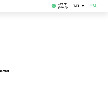
+22 °С
Дождь
1, 08:55