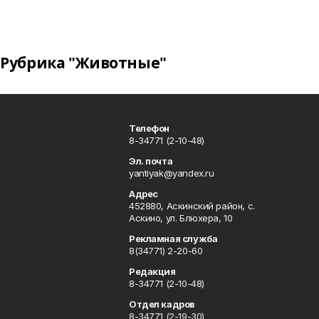
Рубрика "Животные"
Телефон
8-34771 (2-10-48)
Эл. почта
yantiyak@yandex.ru
Адрес
452880, Аскинский район, с.
Аскино, ул. Блюхера, 10
Рекламная служба
8(34771) 2-20-60
Редакция
8-34771 (2-10-48)
Отдел кадров
8-34771 (2-19-30)