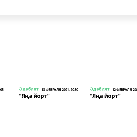
Әдәбият
Әдәбият
:05
13 ФЕВРАЛЯ 2021, 20:30
12 ФЕВРАЛЯ 202
"Яңа йорт"
"Яңа йорт"