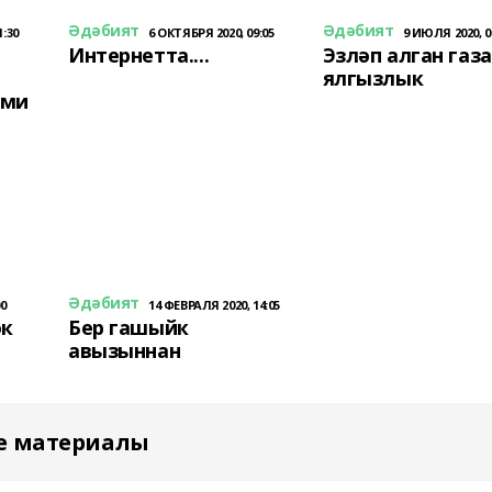
Әдәбият
Әдәбият
1:30
6 ОКТЯБРЯ 2020, 09:05
9 ИЮЛЯ 2020, 0
Интернетта....
Эзләп алган газ
ялгызлык
лми
Әдәбият
00
14 ФЕВРАЛЯ 2020, 14:05
әк
Бер гашыйк
авызыннан
е материалы