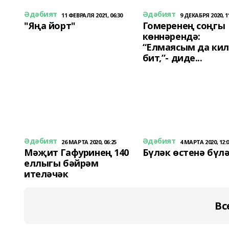
Әдәбият
Әдәбият
11 ФЕВРАЛЯ 2021, 06:30
9 ДЕКАБРЯ 2020, 1
"Яңа йорт"
Гомеренең соңгы
көннәрендә:
“Елмаясым да ки
бит,”- диде...
Әдәбият
Әдәбият
26 МАРТА 2020, 06:25
4 МАРТА 2020, 12:
Мәҗит Гафуринең 140
Бүләк өстенә бүл
еллыгы бәйрәм
ителәчәк
Вс