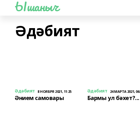
Ышаныч
Әдәбият
Әдәбият
Әдәбият
8 НОЯБРЯ 2021, 11:25
24 МАРТА 2021, 06
Әнием самовары
Бармы ул бәхет?...