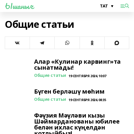
Ышаныч
Общие статьи
Алар «Кулинар карвинг»та
сынатмады!
Общие статьи
19 СЕНТЯБРЯ 2024, 10:07
Бүген берләшү мөһим
Общие статьи
19 СЕНТЯБРЯ 2024, 08:35
Фәүзия Мәүләви кызы
Шәймарданованы юбилее
белән ихлас күңелдән
котлыйбыз!