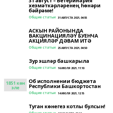
31 август – Ветеринария
хезмәткәрләренең һөнәри
бәйрәме!
Общие статьи
31 АВГУСТА 2021, 04:55
АСКЫН РАЙОНЫНДА
ВАКЦИНАЦИЯЛӘҮ БУЕНЧА
АКЦИЯЛӘР ДӘВАМ ИТӘ
Общие статьи
25 АВГУСТА 2021, 04:50
Зур эшләр башкарыла
Общие статьи
16 ИЮЛЯ 2021, 11:10
Об исполнении бюджета
1851 көн
Республики Башкортостан
эле
Общие статьи
14 ИЮЛЯ 2021, 12:15
Туган көнегез котлы булсын!
Общие статьи