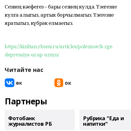
Сезнең кәефегез – бары сезнең кулда. Үзегезне
кулга алыгыз, артык борчылмагыз. Үзегезне
яратыгыз, күбрәк елмаегыз.
https://kiziltan.rbsmi.ru/articles/poleznoe/k-zge-
depressiya-urap-uzsyn/
Читайте нас
Партнеры
Фотобанк
Рубрика "Еда и
журналистов РБ
напитки"