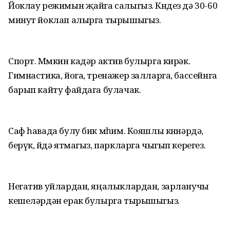
Йоклау режимын җайга салыгыз. Көндез дә 30-60
минут йоклап алырга тырышыгыз.
Спорт. Мөмкин кадәр актив булырга кирәк.
Гимнастика, йога, тренажер залларга, бассейнга
барып кайту файдага булачак.
Саф һавада булу бик мөһим. Кояшлы көннәрдә,
берүк, өйдә ятмагыз, паркларга чыгып керегез.
Негатив уйлардан, яңалыклардан, зарланучы
кешеләрдән ерак булырга тырышыгыз.