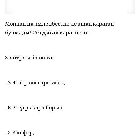
Моннан да тәмле кәбестәне әле ашап караган
булмады! Сез дә ясап карагыз әле.
3 литрлы банкага:
- 3-4 тырнак сарымсак,
- 6-7 түгәрәк кара борыч,
- 2-3 кәнәфер,