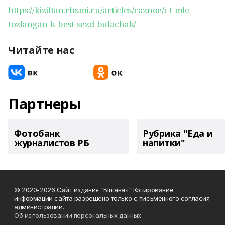
https://kiziltan.rbsmi.ru/articles/raznoe/i-t-mle-
tozlangan-k-best-sezd-bulachak/
Читайте нас
Партнеры
Фотобанк
Рубрика "Еда и
журналистов РБ
напитки"
© 2020-2026 Сайт издания "Ышанач" Копирование
информации сайта разрешено только с письменного согласия
администрации.
Об использовании персональных данных