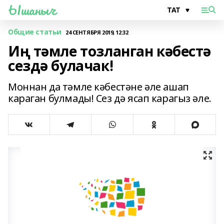
Ышаныч
Общие статьи
24 СЕНТЯБРЯ 2019, 12:32
Иң тәмле тозланган кәбестә
сездә булачак!
Моннан да тәмле кәбестәне әле ашап
караган булмады! Сез дә ясап карагыз әле.