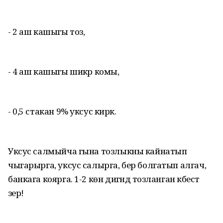
- 2 аш кашыгы тоз,
- 4 аш кашыгы шикәр комы,
- 0,5 стакан 9% уксус кирәк.
Уксус салмыйча гына тозлыкны кайнатып
чыгарырга, уксус салырга, бер болгатып алгач,
банкага коярга. 1-2 көн дигәндә тозланган кәбестә
әзер!