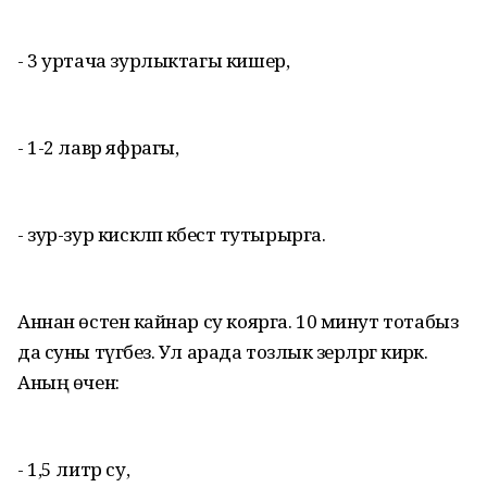
- 3 уртача зурлыктагы кишер,
- 1-2 лавр яфрагы,
- зур-зур кискәләп кәбестә тутырырга.
Аннан өстенә кайнар су коярга. 10 минут тотабыз
да суны түгәбез. Ул арада тозлык әзерләргә кирәк.
Аның өчен:
- 1,5 литр су,