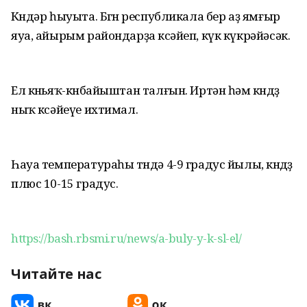
Көндәр һыуыта. Бөгөн республикала бер аҙ ямғыр
яуа, айырым райондарҙа көсәйеп, күк күкрәйәсәк.
Ел көньяҡ-көнбайыштан талғын. Иртән һәм көндөҙ
ныҡ көсәйеүе ихтимал.
Һауа температураһы төндә 4-9 градус йылы, көндөҙ
плюс 10-15 градус.
https://bash.rbsmi.ru/news/a-buly-y-k-sl-el/
Читайте нас