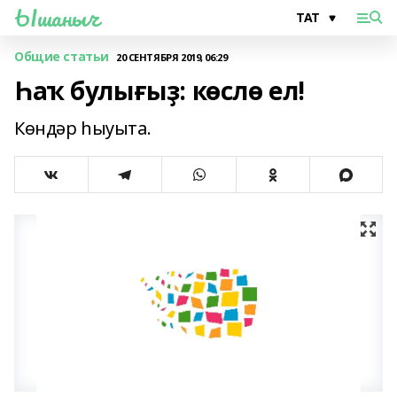
Ышаныч
Общие статьи
20 СЕНТЯБРЯ 2019, 06:29
Һаҡ булығыҙ: көслө ел!
Көндәр һыуыта.