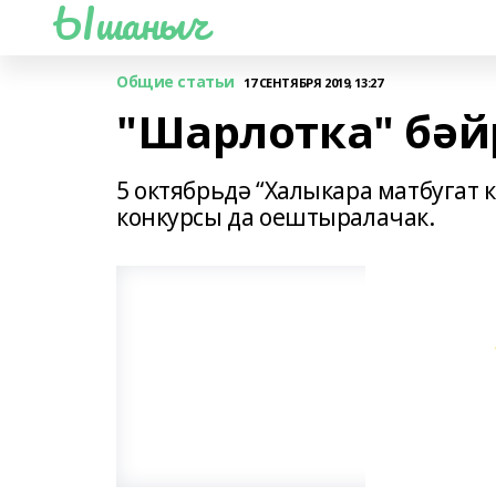
Ышаныч
Общие статьи
17 СЕНТЯБРЯ 2019, 13:27
"Шарлотка" бә
5 октябрьдә “Халыкара матбугат
конкурсы да оештыралачак.