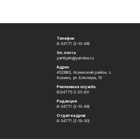
Телефон
8-34771 (2-10-48)
Эл. почта
yantiyak@yandex.ru
Адрес
452880, Аскинский район, с.
Аскино, ул. Блюхера, 10
Рекламная служба
8(34771) 2-20-60
Редакция
8-34771 (2-10-48)
Отдел кадров
8-34771 (2-19-30)