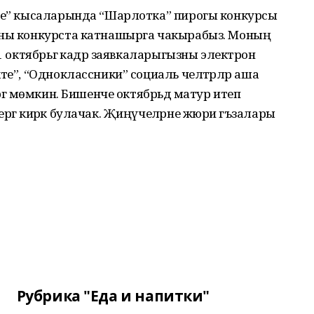
өне” кысаларында “Шарлотка” пирогы конкурсы
рны конкурста катнашырга чакырабыз. Моның
 1 октябрьгә кадәр заявкаларыгызны электрон
кте”, “Одноклассники” социаль челтәрләр аша
ргә мөмкин. Бишенче октябрьдә матур итеп
ргә кирәк булачак. Җиңүчеләрне жюри әгъзалары
Рубрика "Еда и напитки"