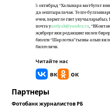
5 октябрьдә “Халыкара матбугат к
да оештыралачак. Теләге булганна
өчен, хөрмәтле гәзит укучыларыбыз,
почта у
antiyak@yandex.ru
, “ВКонта
җибәрергә яки редакциягә килеп бире
бизәлгән “Шарлотка”гызны алып киле
билгеләячәк.
Читайте нас
Партнеры
Фотобанк журналистов РБ