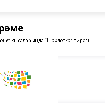
йрәме
 көне” кысаларында “Шарлотка” пирогы