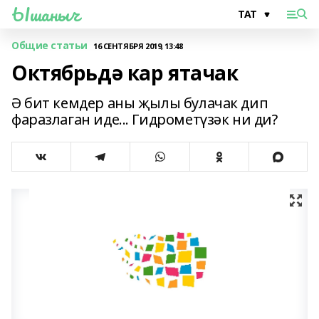
Ышаныч
Общие статьи
16 СЕНТЯБРЯ 2019, 13:48
Октябрьдә кар ятачак
Ә бит кемдер аны җылы булачак дип
фаразлаган иде... Гидрометүзәк ни ди?