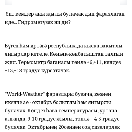
Ә бит кемдер аны җылы булачак дип фаразлаган
иде... Гидрометүзәк ни ди?
Бүген һәм иртәгә республикада кыска вакытлы
яңгырлар көтелә. Көньяк-көнбатыштан талгын
җил. Термометр баганасы төнлә +6,+11, көндез
+13,+18 градус күрсәтәчәк.
"World-Weather" фаразлары буенча, көзнең
икенче ае - октябрь болытлы һәм яңгырлы
булачак. Көндез һава температурасы, уртача
алганда, 9-10 градус җылы, төнлә – 4-5 градус
булачак. Октябрьнең 20сеннән соң сизелерлек