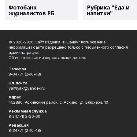
Фотобанк
Рубрика "Еда и
журналистов РБ
напитки"
© 2020-2026 Сайт издания "Ышанач" Копирование
информации сайта разрешено только с письменного согласия
администрации.
Об использовании персональных данных
Телефон
8-34771 (2-10-48)
Эл. почта
yantiyak@yandex.ru
Адрес
452880, Аскинский район, с. Аскино, ул. Блюхера, 10
Рекламная служба
8(34771) 2-20-60
Редакция
8-34771 (2-10-48)