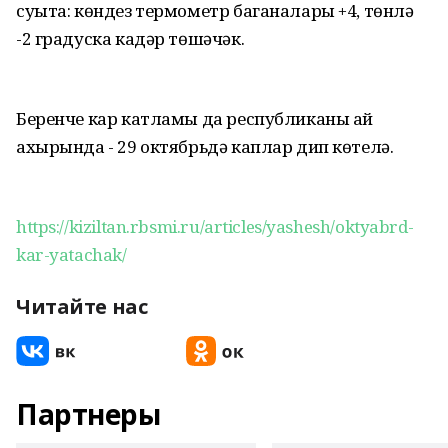
суыта: көндез термометр баганалары +4, төнлә
-2 градуска кадәр төшәчәк.
Беренче кар катламы да республиканы ай
ахырында - 29 октябрьдә каплар дип көтелә.
https://kiziltan.rbsmi.ru/articles/yashesh/oktyabrd-
kar-yatachak/
Читайте нас
Партнеры