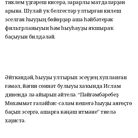
тиклем үҙгәреш кисерә, зарарлы матдәләрҙән
арына. Шулай уҡ белгестәр ултырған килеш
эселгән һыуҙың бөйөрҙәр аша һәйбәтерәк
фильтрланыуын һәм һыуһауҙы яҡшыраҡ
баҫыуын билдәләй.
Әйткәндәй, һыуҙы ултырып эсеүҙең хупланған
ғәмәл, йәғни сөннәт булыуы хаҡында Ислам
динендә лә айырып әйтелә. “Пәйғәмбәребеҙ
Мөхәммәт ғәләйһис-сәләм кешегә һыуҙы аяғөҫтө
баҫып эсергә, ашарға кәңәш итмәне” тиелә
хәҙистә.