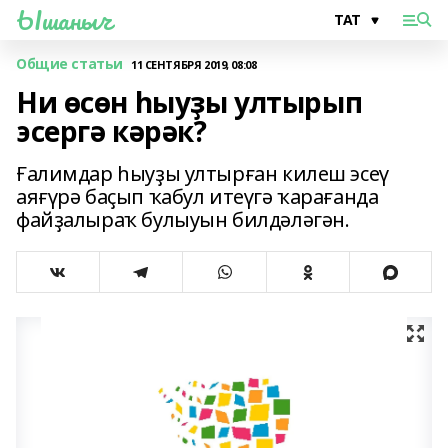
Ышаныч
Общие статьи
11 СЕНТЯБРЯ 2019, 08:08
Ни өсөн һыуҙы ултырып
эсергә кәрәк?
Ғалимдар һыуҙы ултырған килеш эсеү
аяғүрә баҫып ҡабул итеүгә ҡарағанда
файҙалыраҡ булыуын билдәләгән.