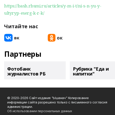
https://bash.rbsmi.ru/articles/y-m-i-t/ni-s-n-yu-y-
ultyryp-eserg-k-r-k/
Читайте нас
Партнеры
Фотобанк
Рубрика "Еда и
журналистов РБ
напитки"
© 2020-2026 Сайт издания "Ышанач" Копирование
информации сайта разрешено только с письменного согласия
администрации.
Об использовании персональных данных