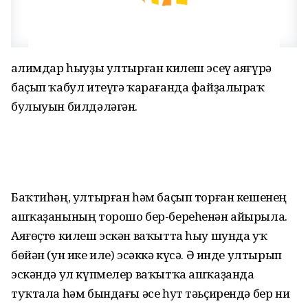
Ғалимдар һыуҙы ултырған килеш эсеү аяғүрә
баҫып ҡабул итеүгә ҡарағанда файҙалыраҡ
булыуын билдәләгән.
Баҡтиһәң, ултырған һәм баҫып торған кешенең
ашҡаҙанының торошо бер-береһенән айырыла.
Аяғөҫтө килеш эскән ваҡытта һыу шунда уҡ
бөйән (ун ике иле) эсәккә күсә. Ә инде ултырып
эскәндә ул күпмелер ваҡытҡа ашҡаҙанда
туҡтала һәм бындағы әсе һут тәьҫирендә бер ни