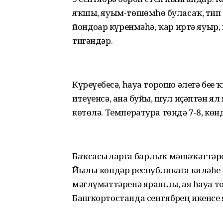
яҡшы, яуым-төшөмһөҙ буласаҡ, тип 
йондоҙҙар күренмәһә, ҡар иртә яуыр,
тигәндәр.
Күреүебеҙсә, һауа торошо әлегә беҙ
итеүенсә, аҙна буйы, шул иҫәптән 
көтөлә. Температура төндә 7-8, көнд
Баҡсасыларға барлыҡ мәшәҡәттәрҙе 
Йылы көндәр республикаға киләһе аҙ
мәғлүмәттәренә ярашлы, аяҙ һауа то
Башҡортостанда сентябрҙең икенсе 