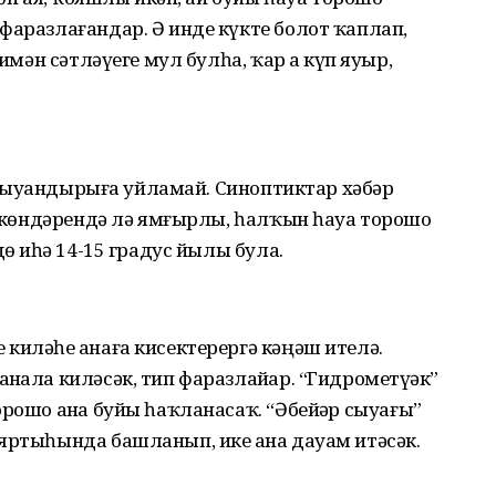
фаразлағандар. Ә инде күкте болот ҡаплап,
 имән сәтләүеге мул булһа, ҡар ҙа күп яуыр,
ҙе ҡыуандырыға уйламай. Синоптиктар хәбәр
ял көндәрендә лә ямғырлы, һалҡын һауа торошо
өҙ иһә 14-15 градус йылы була.
киләһе аҙнаға кисектерергә кәңәш ителә.
нала киләсәк, тип фаразлайҙар. “Гидрометүҙәк”
рошо аҙна буйы һаҡланасаҡ. “Әбейҙәр сыуағы”
яртыһында башланып, ике аҙна дауам итәсәк.