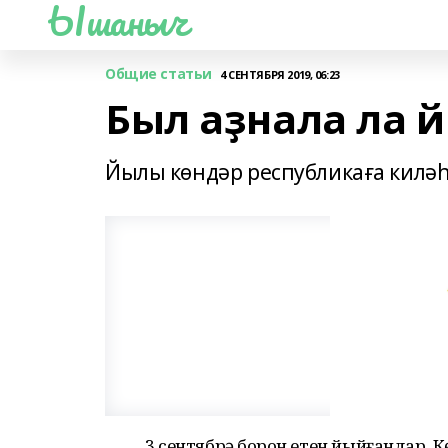
Ышаныч
Общие статьи
4 СЕНТЯБРЯ 2019, 06:23
Был аҙнала ла
Йылы көндәр республикаға киләһе
3 сентябрҙә борон етен йыйғандар. К