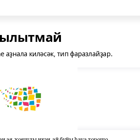
 йылытмай
 аҙнала киләсәк, тип фаразлайҙар.
өн аяҙ, ҡояшлы икән, ай буйы һауа торошо