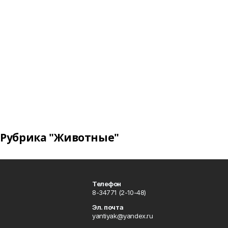
Рубрика "Животные"
Телефон
8-34771 (2-10-48)
Эл. почта
yantiyak@yandex.ru