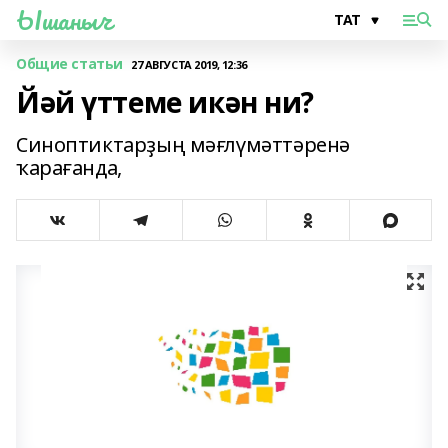
Ышаныч
Общие статьи
27 АВГУСТА 2019, 12:36
Йәй үттеме икән ни?
Синоптиктарҙың мәғлүмәттәренә
ҡарағанда,