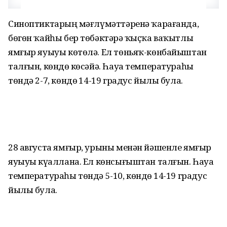
Синоптиктарҙың мәғлүмәттәренә ҡарағанда,
бөгөн ҡайһы бер төбәктәрҙә ҡыҫҡа ваҡытлы
ямғыр яуыуы көтөлә. Ел төньяҡ-көнбайыштан
талғын, көндөҙ көсәйә. Һауа температураһы
төндә 2-7, көндөҙ 14-19 градус йылы була.
28 августа ямғыр, урыны менән йәшенле ямғыр
яуыуы күҙаллана. Ел көнсығыштан талғын. Һауа
температураһы төндә 5-10, көндөҙ 14-19 градус
йылы була.