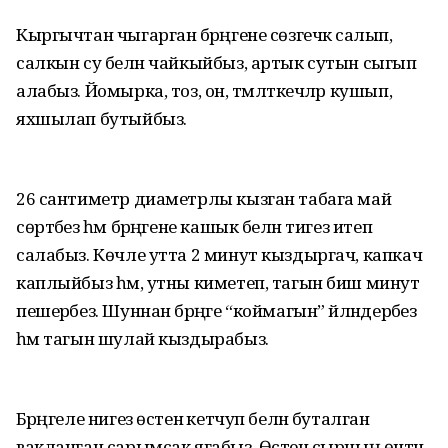
Кыргычтан чыгарган бәрәңгене сөзгечкә салып,
салкын су белән чайкыйбыз, артык сутын сыгып
алабыз. Йомырка, тоз, он, тәмләткечләр кушып,
яхшылап бутыйбыз.
26 сантиметр диаметрлы кызган табага май
сөртәбез һәм бәрәңгене кашык белән тигез итеп
салабыз. Көчле утта 2 минут кыздыргач, капкач
каплыйбыз һәм, утны киметеп, тагын биш минут
пешерәбез. Шуннан бәрәңге “коймагын” әйләндерәбез
һәм тагын шулай кыздырабыз.
Бәрәңгеле нигез өстенә кетчуп белән буталган
вакланган сарымсак ягабыз. Өстенә сырның өчтән