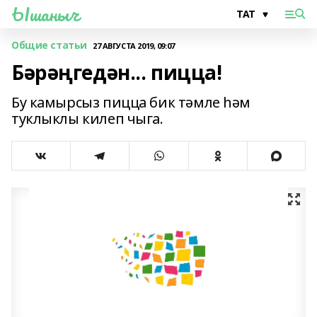
Ышаныч
Общие статьи
27 АВГУСТА 2019, 09:07
Бәрәңгедән... пицца!
Бу камырсыз пицца бик тәмле һәм
туклыклы килеп чыга.