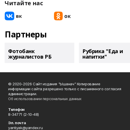
Читайте нас
Партнеры
Фотобанк
Рубрика "Еда и
журналистов РБ
напитки"
© 2020-2026 Сайт издания "Ышанач" Копирование
информации сайта разрешено только с письменного согласия
администрации.
Об использовании персональных данных
Телефон
8-34771 (2-10-48)
Эл. почта
yantiyak@yandex.ru