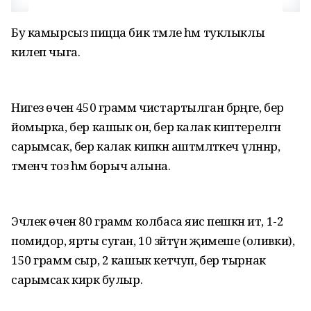
Бу камырсыз пицца бик тәмле һәм туклыклы
килеп чыга.
Нигез өчен 450 грамм чистартылган бәрәңге, бер
йомырка, бер кашык он, бер калак киптерелгән
сарымсак, бер калак кипкән аштәмләткеч үләннәр,
тәменчә тоз һәм борыч алына.
Эчлек өчен 80 грамм колбаса яисә пешкән ит, 1-2
помидор, ярты суган, 10 зәйтүн җимеше (оливки),
150 грамм сыр, 2 кашык кетчуп, бер тырнак
сарымсак кирәк булыр.