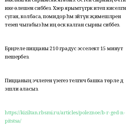
ике өлешен сибәбез. Хәзер ярымтүгәрәк итеп киселгән
суган, колбаса, помидор һәм зәйтүн җимешләрен
тезеп чыгабыз һәм иң өскә калган сырны сибәбез.
Бәрәңгеле пиццаны 210 градус эсселектә 15 минут
пешерәбез.
Пиццаның эчлеген үзегез теләгәнчә башка төрле дә
эшли аласыз.
https://kiziltan.rbsmi.ru/articles/poleznoe/b-r-ged-n-
pitstsa/