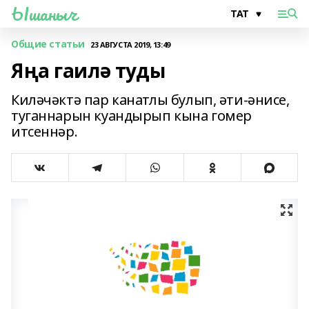
Ышаныч
Общие статьи
23 АВГУСТА 2019, 13:49
Яңа гаилә туды
Киләчәктә пар канатлы булып, әти-әнисе,
туганнарын куандырып кына гомер
итсеннәр.