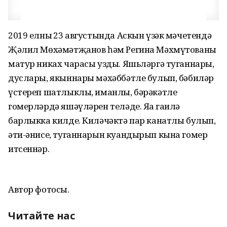
2019 елның 23 августында Аскын үзәк мәчетендә
Җәлил Мөхәмәтҗанов һәм Регина Мәхмүтованың
матур никах чарасы узды. Яшьләргә туганнары,
дуслары, якыннары мәхәббәтле булып, бәбиләр
үстереп шатлыклы, иманлы, бәрәкәтле
гомерләрдә яшәүләрен теләде. Яңа гаилә
барлыкка килде. Киләчәктә пар канатлы булып,
әти-әнисе, туганнарын куандырып кына гомер
итсеннәр.
Автор фотосы.
Читайте нас