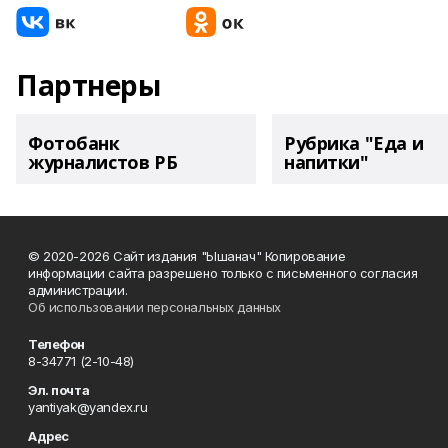
Партнеры
Фотобанк
Рубрика "Еда и
журналистов РБ
напитки"
© 2020-2026 Сайт издания "Ышанач" Копирование
информации сайта разрешено только с письменного согласия
администрации.
Об использовании персональных данных
Телефон
8-34771 (2-10-48)
Эл. почта
yantiyak@yandex.ru
Адрес