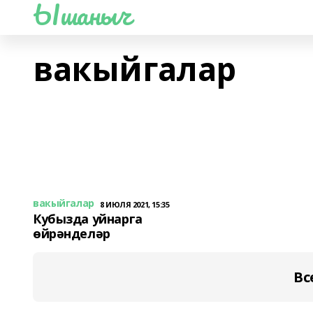
Ышаныч
вакыйгалар
вакыйгалар
8 ИЮЛЯ 2021, 15:35
Кубызда уйнарга
өйрәнделәр
Вс