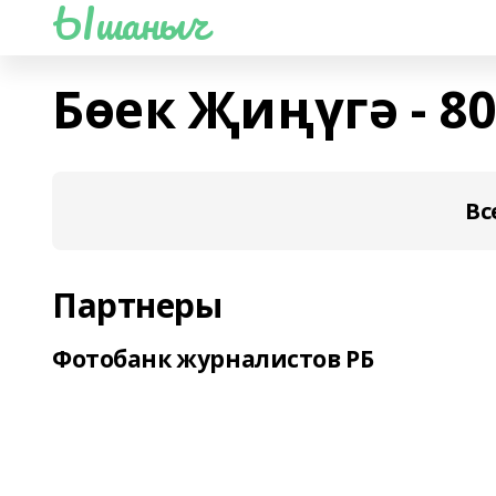
Ышаныч
Бөек Җиңүгә - 80
Вс
Партнеры
Фотобанк журналистов РБ