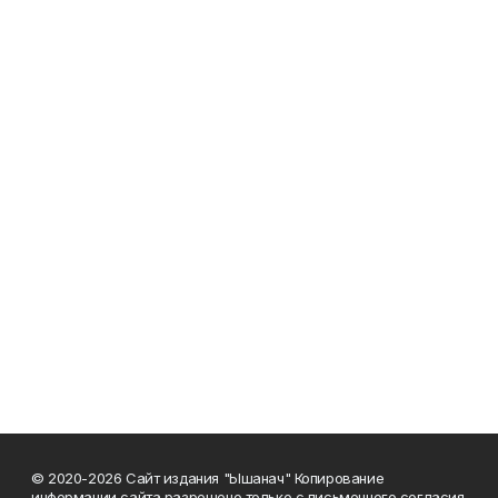
© 2020-2026 Сайт издания "Ышанач" Копирование
информации сайта разрешено только с письменного согласия