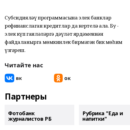
Субсидияләү программасына элек банклар
рефинанслаган кредитлар да кертелә ала. Бу -
элек күп гаиләләргә дәүләт ярдәменнән
файдаланырга мөмкинлек бирмәгән бик мөһим
үзгәреш.
Читайте нас
Партнеры
Фотобанк
Рубрика "Еда и
журналистов РБ
напитки"