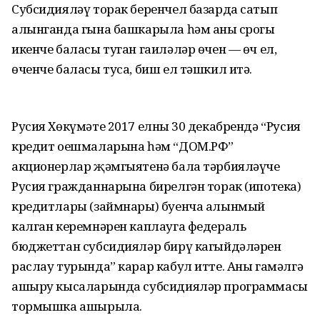
Субсидияләү торак беренчел базарда сатып
алынганда гына башкарыла һәм аның срогы
икенче баласы туган гаиләләр өчен — өч ел,
өченче баласы туса, биш ел тәшкил итә.
Русия Хөкүмәте 2017 елның 30 декабрендә “Русия
кредит оешмаларына һәм “ДОМ.РФ”
акционерлар җәмгыятенә бала тәрбияләүче
Русия гражданнарына бирелгән торак (ипотека)
кредитлары (займнары) буенча алынмый
калган керемнәрен каплауга федераль
бюджеттан субсидияләр бирү кагыйдәләрен
раслау турында” карар кабул итте. Аны гамәлгә
ашыру кысаларында субсидияләр программасы
тормышка ашырыла.