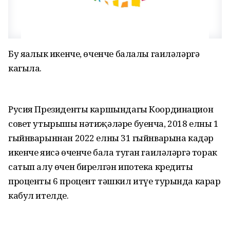
Бу яңалык икенче, өченче балалы гаиләләргә
кагыла.
Русия Президенты каршындагы Координацион
совет утырышы нәтиҗәләре буенча, 2018 елның 1
гыйнварыннан 2022 елның 31 гыйнварына кадәр
икенче яисә өченче бала туган гаиләләргә торак
сатып алу өчен бирелгән ипотека кредиты
проценты 6 процент тәшкил итүе турында карар
кабул ителде.