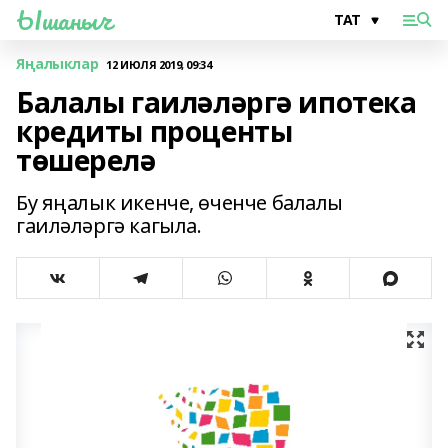
Ышаныч
Яңалыклар
12 ИЮЛЯ 2019, 09:34
Балалы гаиләләргә ипотека
кредиты проценты
төшерелә
Бу яңалык икенче, өченче балалы
гаиләләргә кагыла.