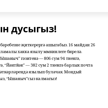
н дусыгыз!
хәбәребезне җиткерергә ашыгабыз. 16 майдан 26
шламалы хакка язылу мөмкинлеге бирелә.
Ышаныч” гәзитенә — 806 сум 94 тиенгә,
ә, “Йәнтөйәк” — 382 сум 2 тиенгә барлык почта
мәткәрләрендә язылып булачак. Мондый
ыз, “Ышаныч”сыз калмагыз!