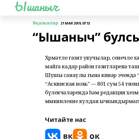
Ышаныч
Яңалыклар
21 МАЯ 2019, 07:13
“Ышаныч” булсы
Хөрмәтле гәзит укучылар, сөенечле 
майга кадәр район гәзитләренә та
Шушы санаулы гына көннәр эчендә “
“Аскинская новь” — 801 сум 54 тиенг
бүлекчәләрендә һәм редакция хез
мөмкинлекне кулдан ычкындырмаг
Читайте нас