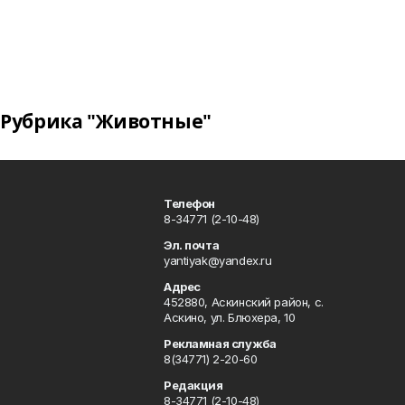
Рубрика "Животные"
Телефон
8-34771 (2-10-48)
Эл. почта
yantiyak@yandex.ru
Адрес
452880, Аскинский район, с.
Аскино, ул. Блюхера, 10
Рекламная служба
8(34771) 2-20-60
Редакция
8-34771 (2-10-48)