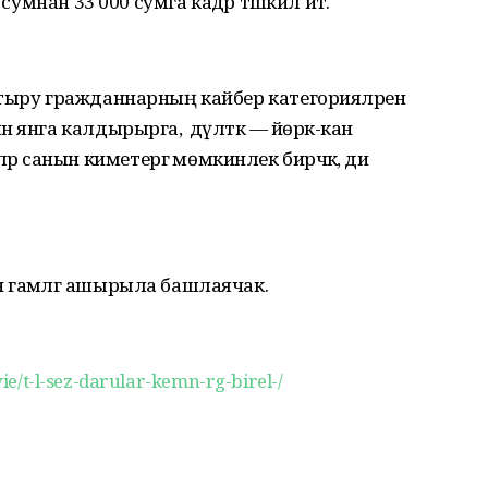
сумнан 33 000 сумга кадәр тәшкил итә.
тыру гражданнарның кайбер категорияләренә
янга калдырырга, ә дәүләткә — йөрәк-кан
санын киметергә мөмкинлек бирәчәк, ди
 гамәлгә ашырыла башлаячак.
vie/t-l-sez-darular-kemn-rg-birel-/