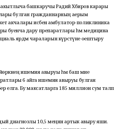
акытлыча башкаручы Радий Хәбиров карары
улары булган гражданнарның аерым
юджет акчалары исәбенә амбулатор-поликлиника
тлары буенча дару препаратлары һәм медицина
 социаль ярдәм чараларын күрсәтүне оештыру
 йөрәкнең ишемия авыруы һәм баш мие
паратлары 6 айга ишемия авыруы булган
 бер елга. Бу максатларга 185 миллион сум таләп
ый диагнозлы 10,5 меңнән артык авыру яши.