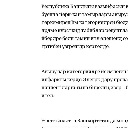
Республика Башлыгы вазыйфасын в
буенча йөрәк-кан тамырлары авыр
төркемнәренә һәм категорияләренә б
ярдәме күрсәткәндә табиблар рецеп
әйберләре белән тәэмин итү өлешендә
тәртибенә үзгәрешләр кертелде.
Авырулар категорияләре исемлегенә
инфаркты керде. Элегрәк дару пре
пациентларга гына бирелгән, хәзер –
ителә.
Әлеге вакытта Башкортстанда монд