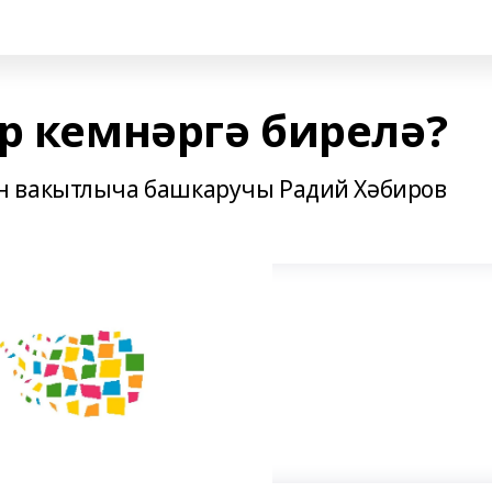
р кемнәргә бирелә?
н вакытлыча башкаручы Радий Хәбиров