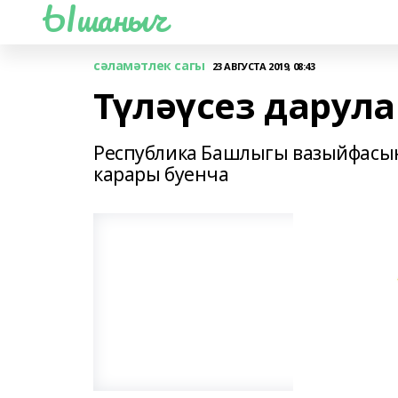
Ышаныч
сәламәтлек сагы
23 АВГУСТА 2019, 08:43
Түләүсез дарула
Республика Башлыгы вазыйфасы
карары буенча