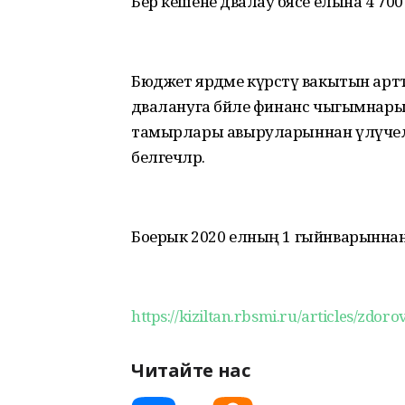
Бер кешене дәвалау бәясе елына 4 700 
Бюджет ярдәме күрсәтү вакытын арт
дәвалануга бәйле финанс чыгымнарын 
тамырлары авыруларыннан үлүчеләр 
белгечләр.
Боерык 2020 елның 1 гыйнварыннан
https://kiziltan.rbsmi.ru/articles/zdoro
Читайте нас