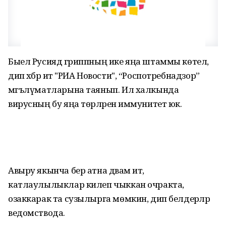
Быел Русиядә гриппның ике яңа штаммы көтелә,
дип хәбәр итә "РИА Новости", “Роспотребнадзор”
мәгълүматларына таянып. Ил халкында
вирусның бу яңа төрләренә иммунитет юк.
Авыру якынча бер атна дәвам итә,
катлаулылыклар килеп чыккан очракта,
озаккарак та сузылырга мөмкин, дип белдерәләр
ведомствода.