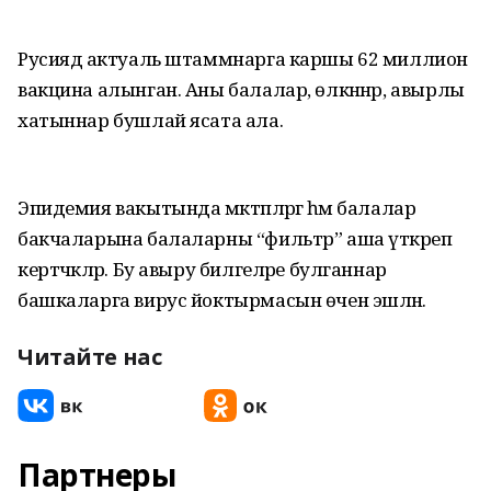
Русиядә актуаль штаммнарга каршы 62 миллион
вакцина алынган. Аны балалар, өлкәннәр, авырлы
хатыннар бушлай ясата ала.
Эпидемия вакытында мәктәпләргә һәм балалар
бакчаларына балаларны “фильтр” аша үткәреп
кертәчәкләр. Бу авыру билгеләре булганнар
башкаларга вирус йоктырмасын өчен эшләнә.
Читайте нас
Партнеры