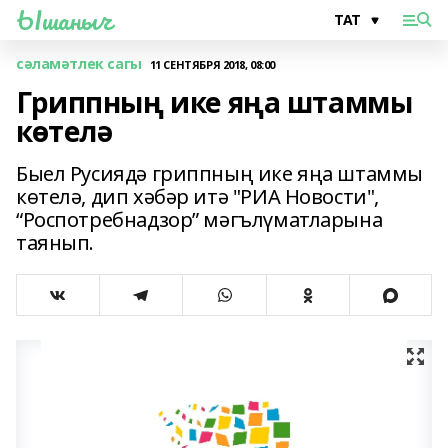
Ышаныч
сәламәтлек сагы
11 СЕНТЯБРЯ 2018, 08:00
Гриппның ике яңа штаммы
көтелә
Быел Русиядә гриппның ике яңа штаммы
көтелә, дип хәбәр итә "РИА Новости",
“Роспотребнадзор” мәгълүматларына
таянып.