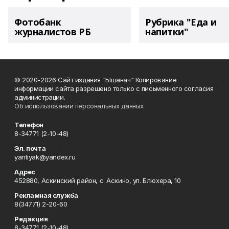
Фотобанк
Рубрика "Еда и
журналистов РБ
напитки"
© 2020-2026 Сайт издания "Ышанач" Копирование
информации сайта разрешено только с письменного согласия
администрации.
Об использовании персональных данных
Телефон
8-34771 (2-10-48)
Эл. почта
yantiyak@yandex.ru
Адрес
452880, Аскинский район, с. Аскино, ул. Блюхера, 10
Рекламная служба
8(34771) 2-20-60
Редакция
8-34771 (2-10-48)