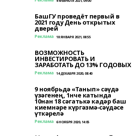
4 ФЕВРАЛЯ 2021, 09:00
БашГУ проведёт первый в
2021 году День открытых
дверей
Реклама
18 ЯНВАРЯ 2021, 08:55
ВОЗМОЖНОСТЬ
ИНВЕСТИРОВАТЬ И
ЗАРАБОТАТЬ ДО 13% ГОДОВЫХ
Реклама
14 ДЕКАБРЯ 2020, 08:40
9 ноябрьдә «Танып» сәүдә
үзәгенең, 1нче катында
10нан 18 сәгатькә кадәр баш
киемнәре күргәзмә-сәүдәсе
үткәрелә
Реклама
6 НОЯБРЯ 2020, 14:05