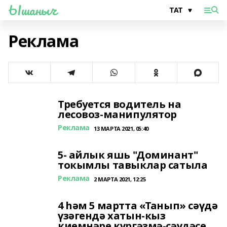
Ышаныч
Реклама
Требуется водитель на
лесовоз-манипулятор
Реклама
13 МАРТА 2021, 05:40
5- айлык яшь "Доминант"
токымлы тавыклар сатыла
Реклама
2 МАРТА 2021, 12:25
4 һәм 5 мартта «Танып» сәүдә
үзәгендә хатын-кыз
киемнәре күргәзмә-сәүдәсе