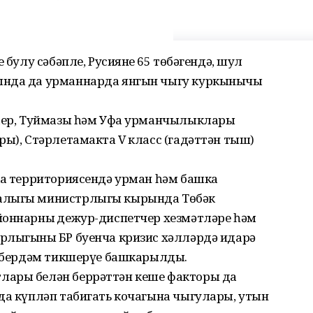
 булу сәбәпле, Русиянең 65 төбәгендә, шул
ында да урманнарда янгын чыгу куркынычы
лаер, Туймазы һәм Уфа урманчылыклары
ры), Стәрлетамакта V класс (гадәттән тыш)
ка территориясендә урман һәм башка
җалыгы министрлыгы кырында Төбәк
йоннарның дежур-диспетчер хезмәтләре һәм
рлыгының БР буенча кризис хәлләрдә идарә
ра бердәм тикшерүе башкарылды.
лары белән беррәттән кеше факторы да
да күпләп табигать кочагына чыгулары, утын