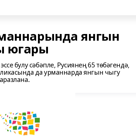
рманнарында янгын
ы югары
ссе булу сәбәпле, Русиянең 65 төбәгендә,
бликасында да урманнарда янгын чыгу
аразлана.