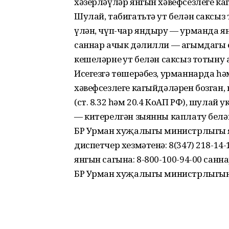
хәзерләүләр янгын хәвефсезлеге к
Шулай, табигатьтә ут белән саксы
үлән, чүп-чар яндыру — урманда ян
саннар ачык дәлилли — агымдагы е
кешеләрнең ут белән саксыз тотыну
Исегезгә төшерәбез, урманнарда һә
хәвефсезлеге кагыйдәләрен бозган,
(ст. 8.32 һәм 20.4 КоАП РФ), шулай
— китерелгән зыянны каплату белән
БР Урман хуҗалыгы министрлыгы 
диспетчер хезмәтенә: 8(347) 218-14
янгын сагына: 8-800-100-94-00 са
БР Урман хуҗалыгы министрлыгыны