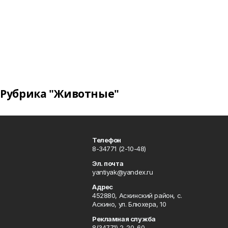
Рубрика "Животные"
Телефон
8-34771 (2-10-48)
Эл. почта
yantiyak@yandex.ru
Адрес
452880, Аскинский район, с.
Аскино, ул. Блюхера, 10
Рекламная служба
8(34771) 2-20-60