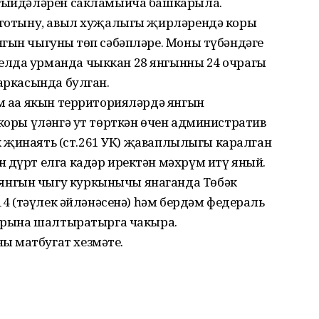
агыйдәләрен сакламыйча башкарыла.
з тотыну, авыл хуҗалыгы җирләрендә коры
гын чыгуның төп сәбәпләре. Моны түбәндәге
лда урманда чыккан 28 янгынның 24 очрагы
 аркасында булган.
м аңа якын территорияләрдә янгын
 коры үләнгә ут төрткән өчен административ
 ук җинаять (ст.261 УК) җаваплылыгы каралган
 дүрт елга кадәр иректән мәхрүм итү яный.
янгын чыгу куркынычы янаганда Төбәк
-14 (тәүлек әйләнәсенә) һәм бердәм федераль
ннарына шалтыратырга чакыра.
ң матбугат хезмәте.