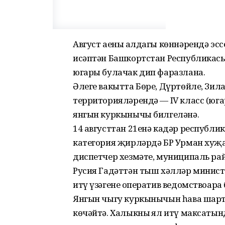
Август аеның алдагы көннәрендә эссе
исәптән Башкортстан Республикас
югары булачак дип фаразлана.
Әлеге вакытта Бөре, Дүртөйле, Зи
территорияләрендә — IV класс (юга
янгын куркынычы билгеләнә.
14 августтан 21енә кадәр республи
категория җирләрдә БР Урман ху
диспетчер хезмәте, муниципаль ра
Русия Гадәттән тыш хәлләр минист
итү үзәгенең оператив ведомствоа
Янгын чыгу куркынычын һава шарт
көчәйтә. Халыкның ял итү максатын