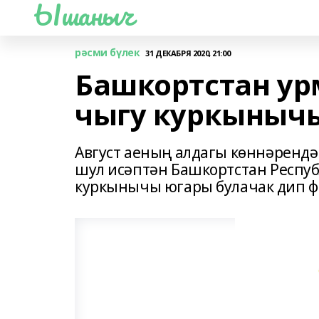
Ышаныч
рәсми бүлек
31 ДЕКАБРЯ 2020, 21:00
Башкортстан у
чыгу куркыныч
Август аеның алдагы көннәрендә э
шул исәптән Башкортстан Респу
куркынычы югары булачак дип ф