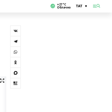
+27 °С
Облачно