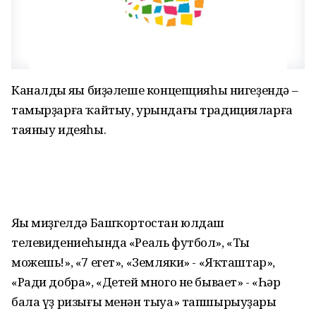
Каналдың яңы биҙәлеше концепцияһы нигеҙендә –
тамырҙарға ҡайтыу, урындағы традицияларға
таяныу идеяһы.
Яңы миҙгелдә Башҡортостан юлдаш
телевидениеһында «Реаль футбол», «Ты
можешь!», «7 егет», «Земляки» - «Яҡташтар»,
«Ради добра», «Детей много не бывает» - «Һәр
бала үҙ ризығы менән тыуа» тапшырыуҙары