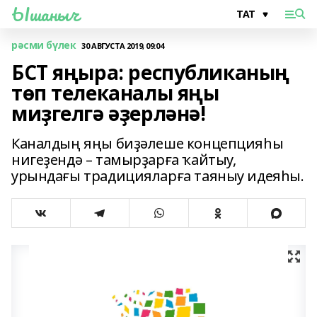
Ышаныч
рәсми бүлек
30 АВГУСТА 2019, 09:04
БСТ яңыра: республиканың
төп телеканалы яңы
миҙгелгә әҙерләнә!
Каналдың яңы биҙәлеше концепцияһы
нигеҙендә – тамырҙарға ҡайтыу,
урындағы традицияларға таяныу идеяһы.