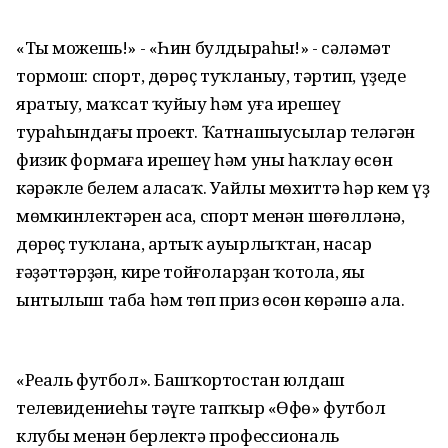
«Ты можешь!» - «Һин булдыраһың!» - сәләмәт
тормош: спорт, дөрөҫ туҡланыу, тәртип, үҙеңде
яратыу, маҡсат ҡуйыу һәм уға ирешеү
тураһындағы проект. Ҡатнашыусылар теләгән
физик формаға ирешеү һәм уны һаҡлау өсөн
кәрәкле белем аласаҡ. Уңайлы мөхиттә һәр кем үҙ
мөмкинлектәрен аса, спорт менән шөғөлләнә,
дөрөҫ туҡлана, артыҡ ауырлыҡтан, насар
ғәҙәттәрҙән, кире тойғоларҙан ҡотола, яңы
ынтылыш таба һәм төп приз өсөн көрәшә ала.
«Реаль футбол». Башҡортостан юлдаш
телевидениеһы тәүге тапҡыр «Өфө» футбол
клубы менән берлектә профессиональ