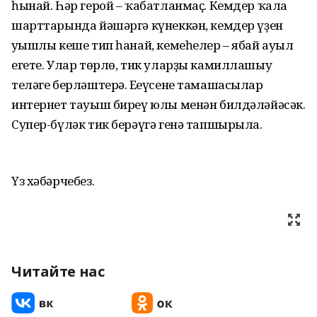
һынай. Һәр герой – ҡабатланмаҫ. Кемдер ҡала
шарттарында йәшәргә күнеккән, кемдер үҙен
уңышлы кеше тип һанай, кемеһелер – ябай ауыл
егете. Улар төрлө, тик уларҙы камиллашыу
теләге берләштерә. Еңеүсене тамашасылар
интернет тауыш биреү юлы менән билдәләйәсәк.
Супер-бүләк тик берәүгә генә тапшырыла.
Үз хәбәрчебез.
Читайте нас