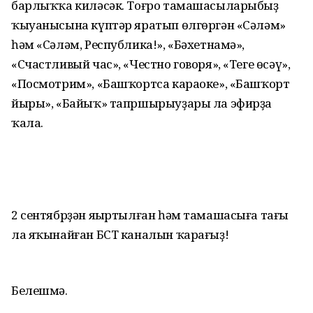
барлыҡҡа киләсәк. Тоғро тамашасыларыбыҙ
ҡыуанысына күптәр яратып өлгөргән «Сәләм»
һәм «Сәләм, Республика!», «Бәхетнамә»,
«Счастливый час», «Честно говоря», «Теге өсәү»,
«Посмотрим», «Башҡортса караоке», «Башҡорт
йыры», «Байыҡ» тапршырыуҙары ла эфирҙа
ҡала.
2 сентябрҙән яңыртылған һәм тамашасыға тағы
ла яҡынайған БСТ каналын ҡарағыҙ!
Белешмә.