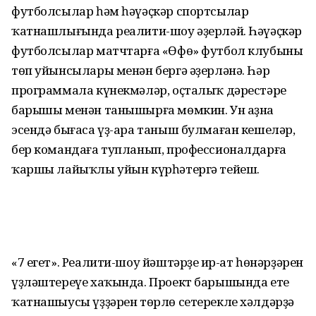
футболсылар һәм һәүәҫкәр спортсылар
ҡатнашлығында реалити-шоу әҙерләй. Һәүәҫкәр
футболсылар матчтарға «Өфө» футбол клубының
төп уйынсылары менән бергә әҙерләнә. Һәр
программала күнекмәләр, оҫталыҡ дәрестәре
барышы менән танышырға мөмкин. Ун аҙна
эсендә бығаса үҙ-ара таныш булмаған кешеләр,
бер командаға тупланып, профессионалдарға
ҡаршы лайыҡлы уйын күрһәтергә тейеш.
«7 егет». Реалити-шоу йәштәрҙең ир-ат һөнәрҙәрен
үҙләштереүе хаҡында. Проект барышында ете
ҡатнашыусы үҙҙәрен төрлө сетерекле хәлдәрҙә