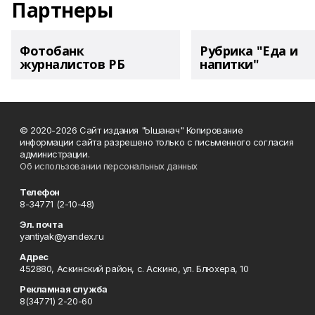
Партнеры
Фотобанк
Рубрика "Еда и
журналистов РБ
напитки"
© 2020-2026 Сайт издания "Ышанач" Копирование
информации сайта разрешено только с письменного согласия
администрации.
Об использовании персональных данных
Телефон
8-34771 (2-10-48)
Эл. почта
yantiyak@yandex.ru
Адрес
452880, Аскинский район, с. Аскино, ул. Блюхера, 10
Рекламная служба
8(34771) 2-20-60