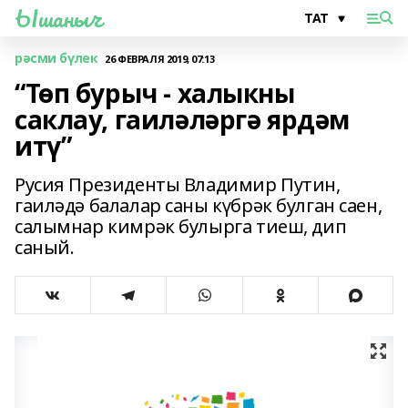
Ышаныч
рәсми бүлек
26 ФЕВРАЛЯ 2019, 07:13
“Төп бурыч - халыкны
саклау, гаиләләргә ярдәм
итү”
Русия Президенты Владимир Путин,
гаиләдә балалар саны күбрәк булган саен,
салымнар кимрәк булырга тиеш, дип
саный.