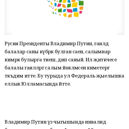
Русия Президенты Владимир Путин, гаиләдә
балалар саны күбрәк булган саен, салымнар
кимрәк булырга тиеш, дип саный. Ил җитәкчесе
балалы гаиләләргә салым йөкләмәсен киметергә
тәкъдим итте. Бу турыда ул Федераль җыелышка
еллык Юлламасында әйтте.
Владимир Путин үз чыгышында инвалид