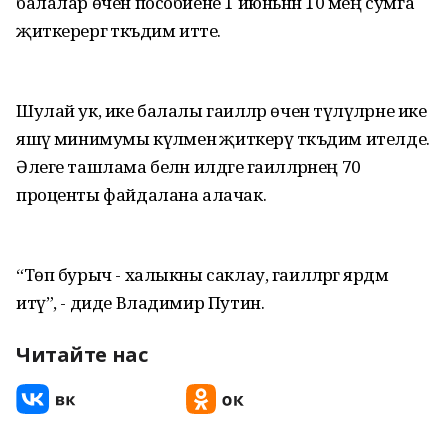
балалар өчен пособиене 1 июньнән 10 мең сумга
җиткерергә тәкъдим итте.
Шулай ук, ике балалы гаиләләр өчен түләүләрне ике
яшәү минимумы күләменә җиткерү тәкъдим ителде.
Әлеге ташлама белән илдәге гаиләләрнең 70
проценты файдалана алачак.
“Төп бурыч - халыкны саклау, гаиләләргә ярдәм
итү”, - диде Владимир Путин.
Читайте нас