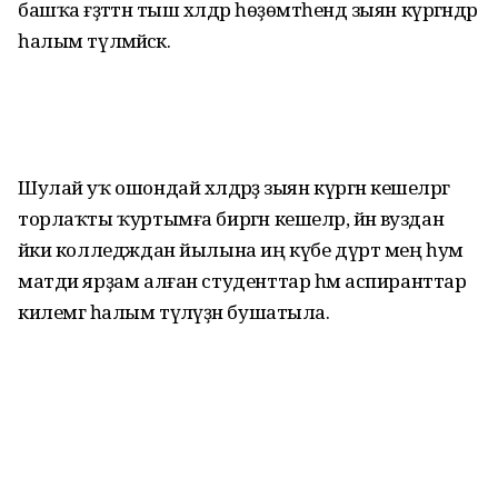
башҡа ғәҙәттән тыш хәлдәр һөҙөмтәһендә зыян күргәндәр
һалым түләмәйәсәк.
Шулай уҡ ошондай хәлдәрҙә зыян күргән кешеләргә
торлаҡты ҡуртымға биргән кешеләр, йәнә вуздан
йәки колледждан йылына иң күбе дүрт мең һум
матди ярҙам алған студенттар һәм аспиранттар
килемгә һалым түләүҙән бушатыла.