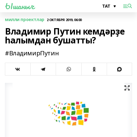
Ышаныч
милли проектлар
2 ОКТЯБРЯ 2019, 06:00
Владимир Путин кемдәрҙе
һалымдан бушатты?
#ВладимирПутин