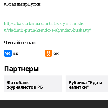
#ВладимирПутин
https://bash.rbsmi.ru/articles/s-y-s-t-m-kho-
u/vladimir-putin-kemd-r-e-alymdan-bushatty/
Читайте нас
Партнеры
Фотобанк
Рубрика "Еда и
журналистов РБ
напитки"