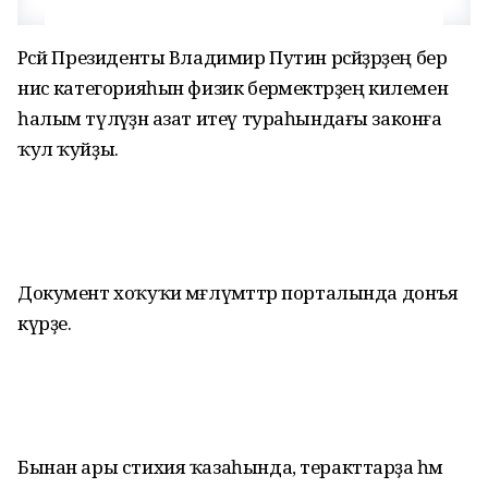
Рәсәй Президенты Владимир Путин рәсәйҙәрҙең бер
нисә категорияһын физик берәмектәрҙең килеменә
һалым түләүҙән азат итеү тураһындағы законға
ҡул ҡуйҙы.
Документ хоҡуҡи мәғлүмәттәр порталында донъя
күрҙе.
Бынан ары стихия ҡазаһында, теракттарҙа һәм