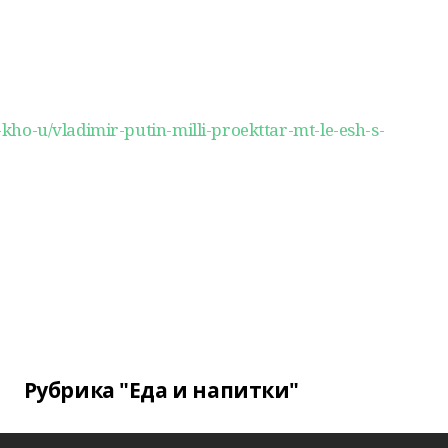
m-kho-u/vladimir-putin-milli-proekttar-mt-le-esh-s-
Рубрика "Еда и напитки"