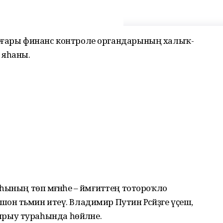
 Юғары финанс контроле органдарының халыҡ-
 яһаны.
аһының төп мәғәнәһе – йәмғиәттең тотороҡло
н тәьмин итеү. Владимир Путин Рәсәйҙәге үҫеш,
ыу тураһында һөйләне.