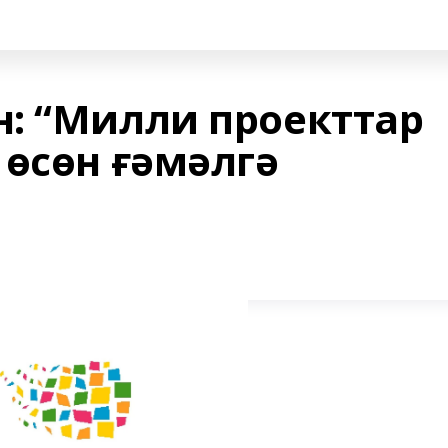
: “Милли проекттар
 өсөн ғәмәлгә