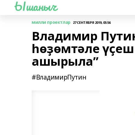
Ышаныч
милли проектлар
27 СЕНТЯБРЯ 2019, 05:56
Владимир Путин
һөҙөмтәле үҫеш
ашырыла”
#ВладимирПутин