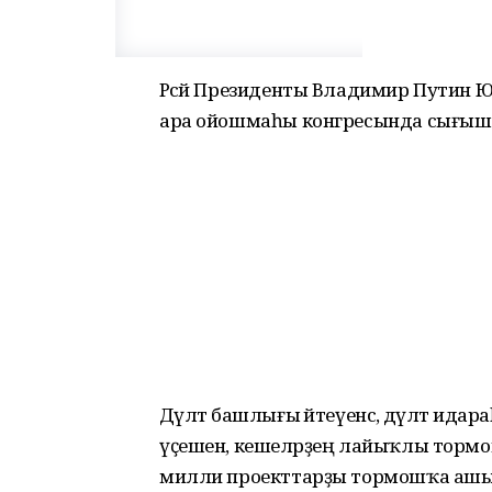
Рәсәй Президенты Владимир Путин
ара ойошмаһы конгресында сығыш
Дәүләт башлығы әйтеүенсә, дәүләт идар
үҫешен, кешеләрҙең лайыҡлы тормошо
милли проекттарҙы тормошҡа ашыр