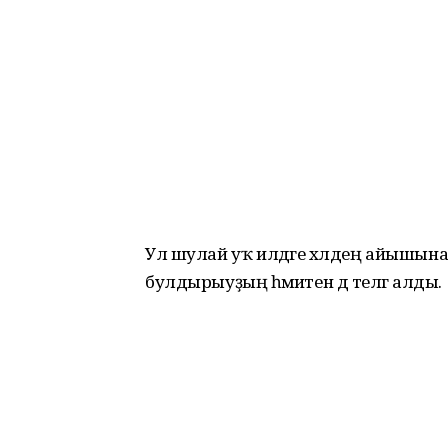
Ул шулай уҡ илдәге хәлдең айышына
булдырыуҙың әһәмиәтен дә телгә алды.