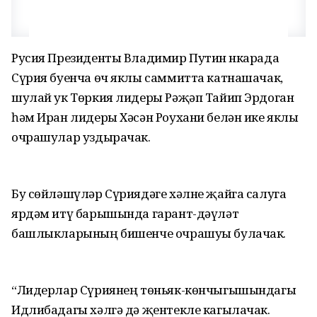
Русия Президенты Владимир Путин Әнкарада
Сүрия буенча өч яклы саммитта катнашачак,
шулай ук Төркия лидеры Рәҗәп Тайип Эрдоган
һәм Иран лидеры Хәсән Роухани белән ике яклы
очрашулар уздырачак.
Бу сөйләшүләр Сүриядәге хәлне җайга салуга
ярдәм итү барышында гарант-дәүләт
башлыкларының бишенче очрашуы булачак.
“Лидерлар Сүриянең төньяк-көнчыгышындагы
Идлибадагы хәлгә дә җентекле кагылачак.