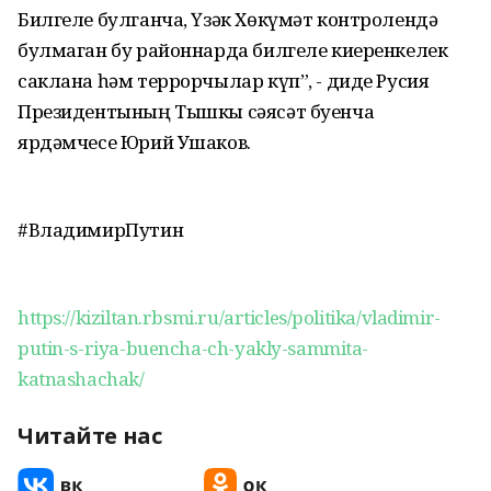
Билгеле булганча, Үзәк Хөкүмәт контролендә
булмаган бу районнарда билгеле киеренкелек
саклана һәм террорчылар күп”, - диде Русия
Президентының Тышкы сәясәт буенча
ярдәмчесе Юрий Ушаков.
#ВладимирПутин
https://kiziltan.rbsmi.ru/articles/politika/vladimir-
putin-s-riya-buencha-ch-yakly-sammita-
katnashachak/
Читайте нас