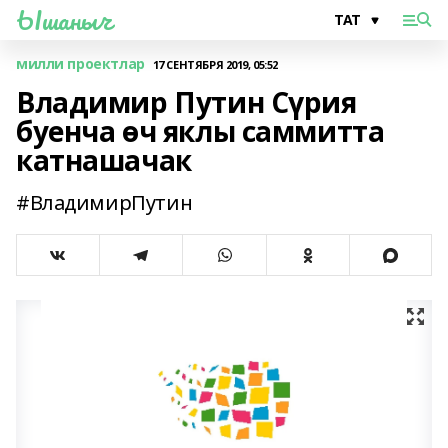
Ышаныч
милли проектлар
17 СЕНТЯБРЯ 2019, 05:52
Владимир Путин Сүрия
буенча өч яклы саммитта
катнашачак
#ВладимирПутин