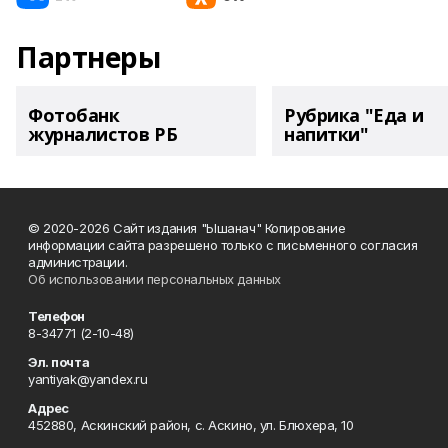
Партнеры
Фотобанк
Рубрика "Еда и
журналистов РБ
напитки"
© 2020-2026 Сайт издания "Ышанач" Копирование
информации сайта разрешено только с письменного согласия
администрации.
Об использовании персональных данных
Телефон
8-34771 (2-10-48)
Эл. почта
yantiyak@yandex.ru
Адрес
452880, Аскинский район, с. Аскино, ул. Блюхера, 10