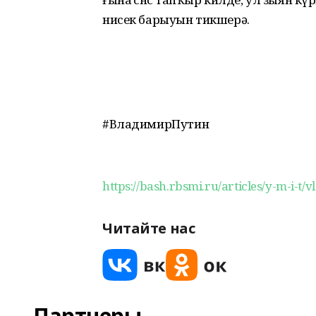
нисек барыуын тикшерә.
#ВладимирПутин
https://bash.rbsmi.ru/articles/y-m-i-t/v
Читайте нас
Партнеры