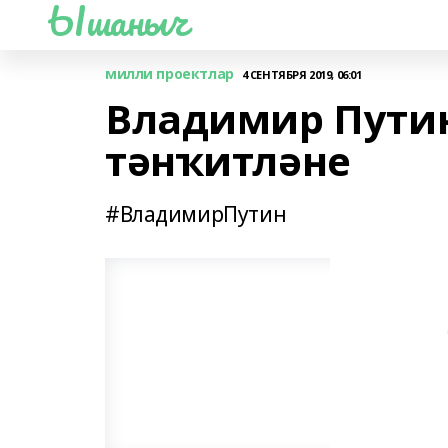
Ышаныч
милли проектлар
4 СЕНТЯБРЯ 2019, 06:01
Владимир Пути
тәнҡитләне
#ВладимирПутин