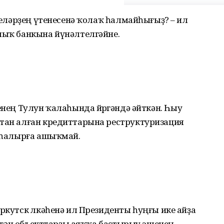
ешеләрҙең үтенесенә ҡолаҡ һалмайһығыҙ? – ил
ҡлыҡ банкына йүнәлтелгәйне.
енең Тулун ҡалаһында йөрөгәндә әйткән. Һыу
ктан алған кредиттарына реструктуризация
ҡ һалырға ашыҡмай.
ркутск өлкәһенә ил Президенты һуңғы ике айҙа
күргән объекттарҙы аяҡҡа баҫтырыу эшенең