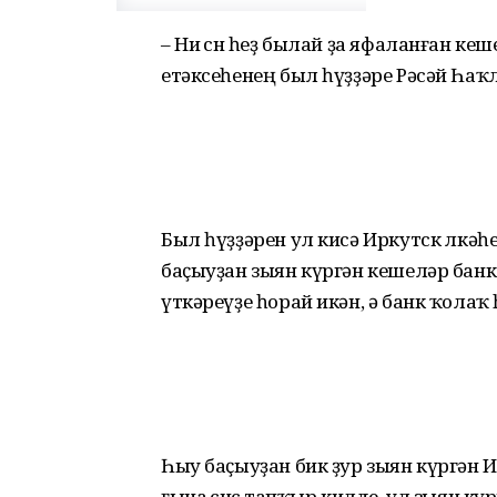
– Ни өсөн һеҙ былай ҙа яфаланған к
етәксеһенең был һүҙҙәре Рәсәй Һа
Был һүҙҙәрен ул кисә Иркутск өлкәһ
баҫыуҙан зыян күргән кешеләр бан
үткәреүҙе һорай икән, ә банк ҡола
Һыу баҫыуҙан бик ҙур зыян күргән И
ғына өсөнсө тапҡыр килде, ул зыян 