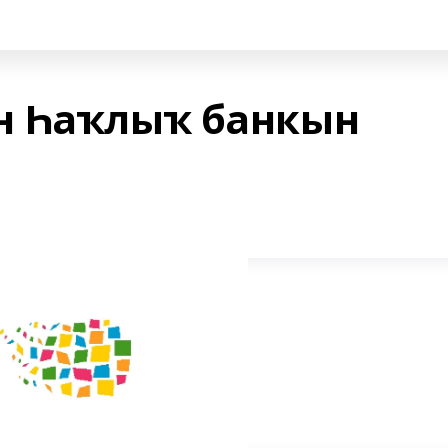
н Һаҡлыҡ банкын