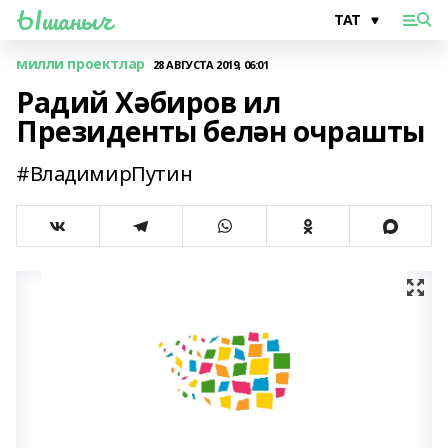
Ышаныч
милли проектлар
28 АВГУСТА 2019, 06:01
Радий Хәбиров ил
Президенты белән очрашты
#ВладимирПутин