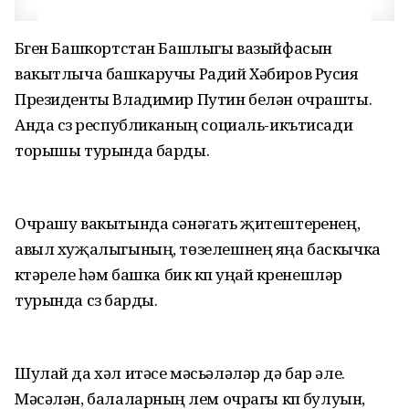
Бүген Башкортстан Башлыгы вазыйфасын
вакытлыча башкаручы Радий Хәбиров Русия
Президенты Владимир Путин белән очрашты.
Анда сүз республиканың социаль-икътисади
торышы турында барды.
Очрашу вакытында сәнәгать җитештерүенең,
авыл хуҗалыгының, төзелешнең яңа баскычка
күтәрелүе һәм башка бик күп уңай күренешләр
турында сүз барды.
Шулай да хәл итәсе мәсьәләләр дә бар әле.
Мәсәлән, балаларның үлем очрагы күп булуын,