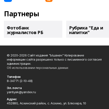
Партнеры
Фотобанк
Рубрика "Еда и
журналистов РБ
напитки"
© 2020-2026 Сайт издания "Ышанач" Копирование
информации сайта разрешено только с письменного согласия
администрации.
Об использовании персональных данных
Телефон
8-34771 (2-10-48)
Эл. почта
yantiyak@yandex.ru
Адрес
452880, Аскинский район, с. Аскино, ул. Блюхера, 10