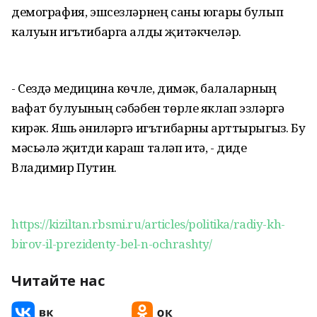
демография, эшсезләрнең саны югары булып
калуын игътибарга алды җитәкчеләр.
- Сездә медицина көчле, димәк, балаларның
вафат булуының сәбәбен төрле яклап эзләргә
кирәк. Яшь әниләргә игътибарны арттырыгыз. Бу
мәсьәлә җитди караш таләп итә, - диде
Владимир Путин.
https://kiziltan.rbsmi.ru/articles/politika/radiy-kh-
birov-il-prezidenty-bel-n-ochrashty/
Читайте нас