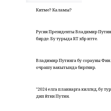
Китәме? Каламы?
Русия Президенты Владимир Путин
бирде. Бу турыда RT хәбәр итте.
Владимир Путинга бу сорауны Финл
очрашу вакытында биргәннәр.
"2024 елга планнарга килгәндә, бу турыд
дип әйткән Путин.