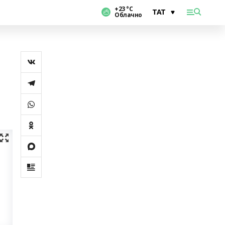
+23 °С
Облачно