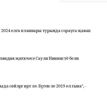
 2024 елга планнары турында сорауга җавап
яндия җитәкчесе Саули Ниинистё белән
а сөйләргә иртә әле. Бүген әле 2019 ел гына", -