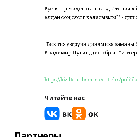
Русия Президенты июльдә Италия хәб
елдан соң сәясәттә каласызмы?" - дип 
"Бик тиз үзгәрүчән динамика заманы 
Владимир Путин, дип хәбәр итә "Интер
https://kiziltan.rbsmi.ru/articles/polit
Читайте нас
Партнеры