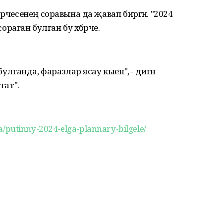
әрчесенең соравына да җавап биргән. "2024
сораган булган бу хәбәрче.
булганда, фаразлар ясау кыен", - дигән
тат".
ika/putinny-2024-elga-plannary-bilgele/