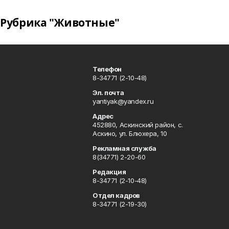
Рубрика "Животные"
Телефон
8-34771 (2-10-48)
Эл. почта
yantiyak@yandex.ru
Адрес
452880, Аскинский район, с.
Аскино, ул. Блюхера, 10
Рекламная служба
8(34771) 2-20-60
Редакция
8-34771 (2-10-48)
Отдел кадров
8-34771 (2-19-30)