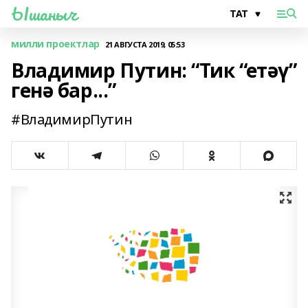
Ышаныч
милли проектлар
21 АВГУСТА 2019, 05:53
Владимир Путин: “Тик “етәү”
генә бар...”
#ВладимирПутин