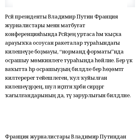
Рәсәй президенты Владимир Путин Франция
журналистары менән матбуғат
конференцияһында Рәсәйҙең уртаса һәм ҡыҫҡа
арауыҡҡа осоусан ракеталар тураһындағы
килешеүҙе боҙмауы, “норманд форматы”нда
осрашыу мөмкинлеге тураһында һөйләне. Бер үк
ваҡытта һәр осрашыуҙың билдәле бер һөҙөмтәгә
килтеререгә тейешлеген, ҡул ҡуйылған
килешеүҙәрҙең, шул иҫәптән хәрби әсирҙәргә
ҡағылғандарының да, тәү зарурлығын билдәләне.
Франция журналистары Владимир Путиндан