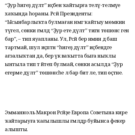
“Ҙур һигеҙ дәүләт” иҫәбенә ҡайтырға теләү-теләмәүе
хаҡында һораны. Рәсәй Президенты:
“Ысынбарлыҡта булмаған нәмәгә ҡайтыу мөмкин
түгел, сөнки ғәмәлдә “Ҙур ете дәүләт” тигән төшөнсә генә
бар”, – тип яуапланы. Ул, Рәсәй бер нәмәнән дә баш
тартмай, шул иҫәптән “һигеҙ дәүләт” иҫәбендәге
ағзалыҡтан да, бер үк ваҡытта быға ныҡлы
ынтыла тип тә әйтеп булмай, сөнки асылда “Ҙур
егерме дәүләт” төшөнсәһе лә бар бит әле, тип өҫтәне.
Эмманюэль Макрон Рәсәйҙе Европа Советына кире
ҡайтарыуға ҡағылышлы ғәмәлдәр буйынса фекер
алышты.