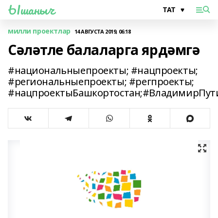
Ышаныч
милли проектлар
14 АВГУСТА 2019, 06:18
Сәләтле балаларга ярдәмгә
#национальныепроекты; #нацпроекты;
#региональныепроекты; #регпроекты;
#нацпроектыБашкортостан;#ВладимирПут