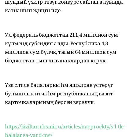
шундый үзәкләр төзүгә конкурс сайлап алуында
катнашып җиңгән иде.
Ул федераль бюджеттан 211,4 миллион сум
күләмендә субсидия алды. Республика 4,3
миллион сум бүләчәк, тагын 64 миллион сум
бюджеттан тыш чыганаклардан керәчәк.
Үзәк сәләтле балаларны һәм яшьләрне үстерүгә
булышлык итәчәк һәм республиканың визит
карточкаларының берсенә әвереләчәк.
https://kiziltan.rbsmi.ru/articles/nacproekty/s-l-tle-
balalarga-yard-mg/