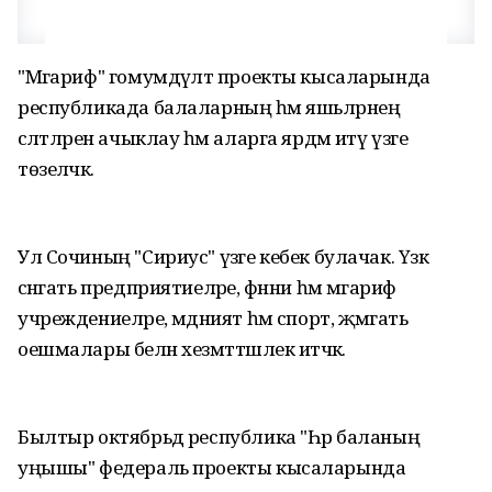
"Мәгариф" гомумдәүләт проекты кысаларында
республикада балаларның һәм яшьләрнең
сәләтләрен ачыклау һәм аларга ярдәм итү үзәге
төзеләчәк.
Ул Сочиның "Сириус" үзәге кебек булачак. Үзәк
сәнәгать предприятиеләре, фәнни һәм мәгариф
учреждениеләре, мәдәният һәм спорт, җәмәгать
оешмалары белән хезмәттәшлек итәчәк.
Былтыр октябрьдә республика "Һәр баланың
уңышы" федераль проекты кысаларында