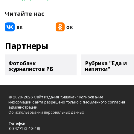
Читайте нас
Партнеры
Фотобанк
Рубрика "Еда и
журналистов РБ
напитки"
© 2020-2026 Сайт издания "Ышанач" Копирование
информации сайта разрешено только с письменного согласия
администрации.
Об использовании персональных данных
Телефон
8-34771 (2-10-48)