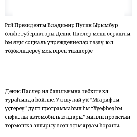
Рәсәй Президенты Владимир Путин Ырымбур
өлкәһе губернаторы Денис Паслер менән осрашты
һәм яңы социаль учреждениелар төҙөү, юл
төҙөкләндереү мәсьәләләрен тикшерҙе.
Денис Паслер ил башлығына төбәктәге хәл
тураһында һөйләне. Ул шулай уҡ “Мәғарифты
үҫтереү” дәүләт программаһын һәм “Хәүефһеҙ һәм
сифатлы автомобиль юлдары” милли проектын
тормошҡа ашырыу өсөн өҫтәмә ярҙам һораны.