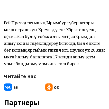
Рәсәй Президентының Ырымбур губернаторы
менән осрашыуы Кремлдә үтте. Хәбәр ителеүенсә,
өҫтәмә аҡса бүлеү төбәккә алты мең саҡрымдан
ашыу юлды төҙөкләндереү (әйткәндәй, был өлкәләге
бөтә юлдың яртыһын тәшкил итә), шулай уҡ 20 яңы
мәктәп һалыу, балаларға 17 меңдән ашыу өҫтәмә
урын булдырыу мөмкинлеген бирәсәк.
Читайте нас
Партнеры