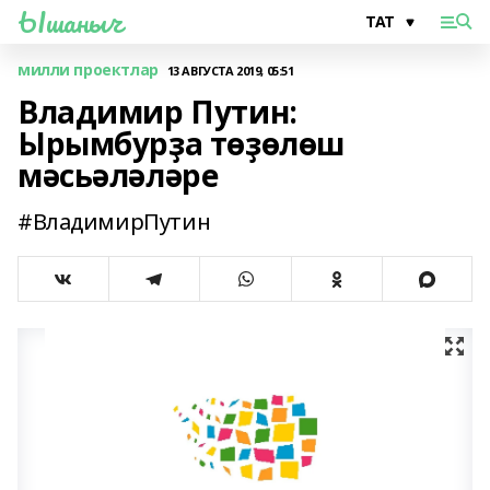
Ышаныч
милли проектлар
13 АВГУСТА 2019, 05:51
Владимир Путин:
Ырымбурҙа төҙөлөш
мәсьәләләре
#ВладимирПутин