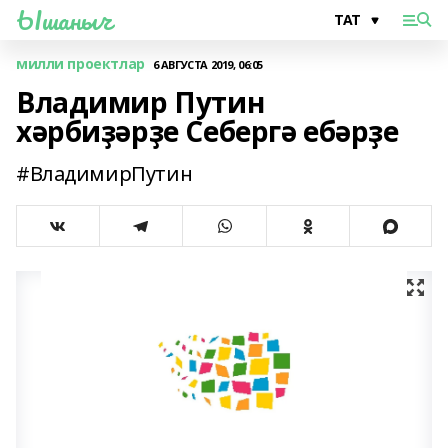
Ышаныч
милли проектлар
6 АВГУСТА 2019, 06:05
Владимир Путин
хәрбиҙәрҙе Себергә ебәрҙе
#ВладимирПутин