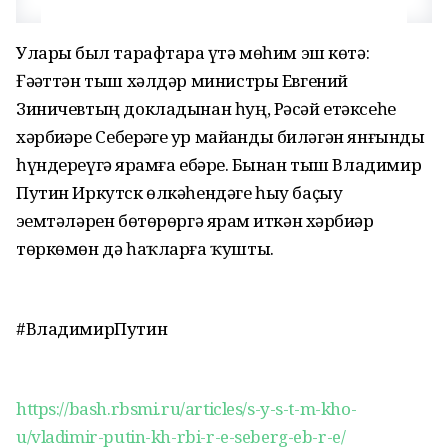
Уларҙы был тарафтарҙа үтә мөһим эш көтә:
Ғәҙәттән тыш хәлдәр министры Евгений
Зиничевтың докладынан һуң, Рәсәй етәксеһе
хәрбиҙәрҙе Себерҙәге ҙур майҙанды биләгән янғынды
һүндереүгә ярҙамға ебәрҙе. Бынан тыш Владимир
Путин Иркутск өлкәһендәге һыу баҫыу
эҙемтәләрен бөтөрөргә ярҙам иткән хәрбиҙәр
төркөмөн дә һаҡларға ҡушты.
#ВладимирПутин
https://bash.rbsmi.ru/articles/s-y-s-t-m-kho-
u/vladimir-putin-kh-rbi-r-e-seberg-eb-r-e/