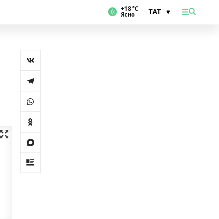
+18 °С
Ясно