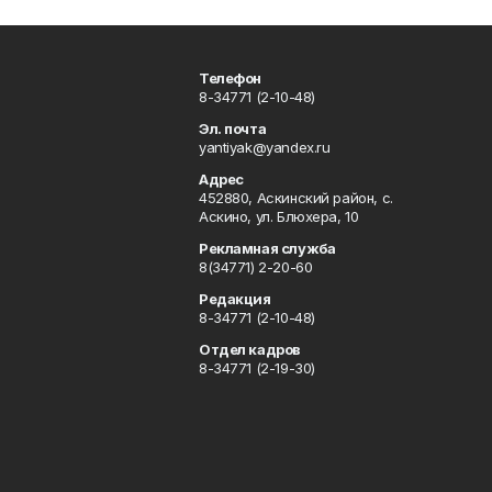
Телефон
8-34771 (2-10-48)
Эл. почта
yantiyak@yandex.ru
Адрес
452880, Аскинский район, с.
Аскино, ул. Блюхера, 10
Рекламная служба
8(34771) 2-20-60
Редакция
8-34771 (2-10-48)
Отдел кадров
8-34771 (2-19-30)