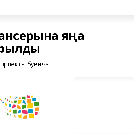
ансерына яңа
арылды
 проекты буенча