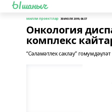
Ышаныч
милли проектлар
30 ИЮЛЯ 2019, 06:37
Онкология дисп
комплекс кайт
“Сәламәтлек саклау” гомумдәүләт