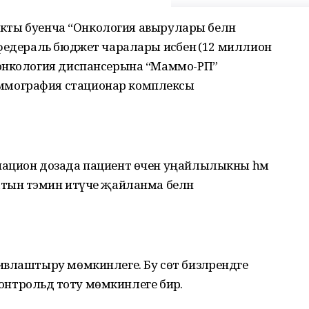
оекты буенча “Онкология авырулары белән
федераль бюджет чаралары исәбенә (12 миллион
 онкология диспансерына “Маммо-РП”
мография стационар комплексы
иацион дозада пациент өчен уңайлылыкны һәм
тын тәэмин итүче җайланма белән
влаштыру мөмкинлеге. Бу сөт бизләрендәге
контрольдә тоту мөмкинлеге бирә.