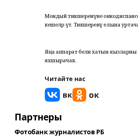
Мондый тикшеренүне онкодиспанс
кешеләр үтә. Тикшеренү елына уртача 
Яңа аппарат белән хатын-кызларны 
яхшырачак.
Читайте нас
Партнеры
Фотобанк журналистов РБ