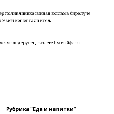
ер поликлиникасыннан юллама бирелүче
9 мең кешегә таләп ителә.
хезмәтләндерүнең тизлеге һәм сыйфаты
Рубрика "Еда и напитки"