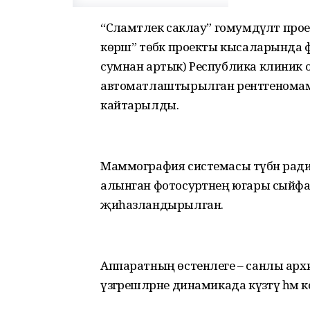
“Сәламәтлек саклау” гомумдәүләт пр
көрәш” төбәк проекты кысаларында 
сумнан артык) Республика клиник
автоматлаштырылган рентгеномам
кайтарылды.
Маммография системасы түбән рад
алынган фотосурәтнең югары сыйфа
җиһазландырылган.
Аппаратның өстенлеге – санлы архи
үзгәрешләрне динамикада күзәтү һәм 