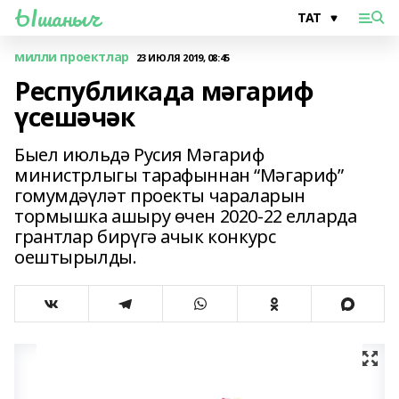
Ышаныч
милли проектлар
23 ИЮЛЯ 2019, 08:45
Республикада мәгариф
үсешәчәк
Быел июльдә Русия Мәгариф
министрлыгы тарафыннан “Мәгариф”
гомумдәүләт проекты чараларын
тормышка ашыру өчен 2020-22 елларда
грантлар бирүгә ачык конкурс
оештырылды.