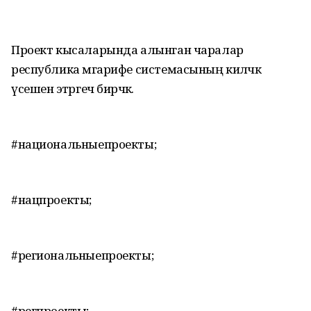
Проект кысаларында алынган чаралар
республика мәгарифе системасының киләчәк
үсешенә этәргеч бирәчәк.
#национальныепроекты;
#нацпроекты;
#региональныепроекты;
#регпроекты;