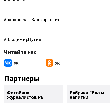
#нацпроектыБашкортостан;
#ВладимирПутин
Читайте нас
Партнеры
Фотобанк
Рубрика "Еда и
журналистов РБ
напитки"