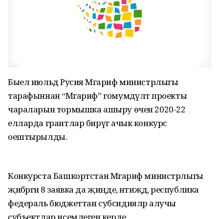
Быел июльдә Русия Мәгариф министрлыгы
тарафыннан “Мәгариф” гомумдәүләт проекты
чараларын тормышка ашыру өчен 2020-22
елларда грантлар бирүгә ачык конкурс
оештырылды.
Конкурста Башкортстан Мәгариф министрлыгы
җибәргән 8 заявка да җиңде, нәтиҗәдә, республика
федераль бюджеттан субсидияләр алучы
субъектлар исемлегенә керде.