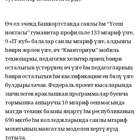
Өч ел эчендә Башкортстанда санлы һәм “Үсеш
ноктасы” гуманитар профильле 133 мәгариф үзәге,
9 «IT-куб» балалар санлы мәгариф үзәге, алдынгы
һөнәри әзерлек үзәге, өч “Кванториум” мобиль
технопаркы, педагогик хезмәткәрләрнең һөнәри
осталыгын үстерүнең өч үзәге һәм педагогларның
һөнәри осталыгын һәм квалификациясен бәяләү үзәге
булдырылачак. Федераль проект кысаларында
эшчәнлеген яраклашкан программалар буенча
тормышка ашыручы 10 мәгариф оешмасында
матди-техник базаны яңарту һәм республиканың
690 мәктәбе һәм колледжларында санлы мәгариф
мохитының максатлы моделен кертү күздә
тотыла.