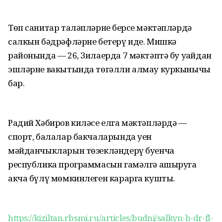
Төп санитар таләпләрнең берсе мәктәпләрдә
салкын бәдрәфләрне бетерү иде. Мишкә
районында — 26, Зилаерда 7 мәктәптә бу уңайдан
эшләрне вакытында төгәлли алмау куркынычы
бар.
Радий Хәбиров киләсе елга мәктәпләрдә —
спорт, балалар бакчаларында уен
мәйданчыкларын төзекләндерү буенча
республика программасын гамәлгә ашыруга
акча бүлү мөмкинлеген карарга кушты.
https://kiziltan.rbsmi.ru/articles/budni/salkyn-b-dr-fl-