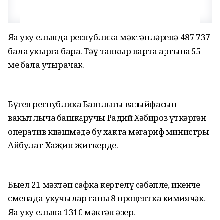
Яңа уку елында республика мәктәпләренә 487 737
бала укырга бара. Тәү тапкыр парта артына 55
мең бала утырачак.
Бүген республика Башлыгы вазыйфасын
вакытлыча башкаручы Радий Хәбиров үткәргән
оператив киңәшмәдә бу хакта мәгариф министры
Айбулат Хаҗин җиткерде.
Быел 21 мәктәп сафка кертелү сәбәпле, икенче
сменада укучылар саны 8 процентка кимиячәк.
Яңа уку елына 1310 мәктәп әзер.