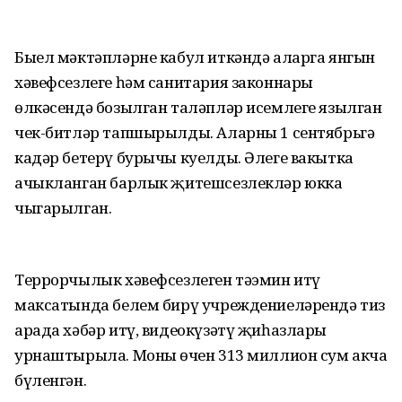
Быел мәктәпләрне кабул иткәндә аларга янгын
хәвефсезлеге һәм санитария законнары
өлкәсендә бозылган таләпләр исемлеге язылган
чек-битләр тапшырылды. Аларны 1 сентябрьгә
кадәр бетерү бурычы куелды. Әлеге вакытка
ачыкланган барлык җитешсезлекләр юкка
чыгарылган.
Террорчылык хәвефсезлеген тәэмин итү
максатында белем бирү учреждениеләрендә тиз
арада хәбәр итү, видеокүзәтү җиһазлары
урнаштырыла. Моның өчен 313 миллион сум акча
бүленгән.