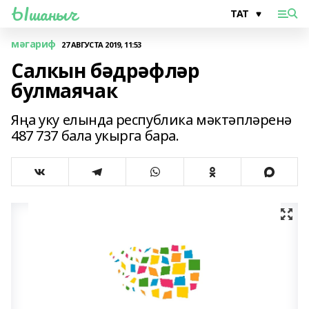
Ышаныч
мәгариф
27 АВГУСТА 2019, 11:53
Салкын бәдрәфләр
булмаячак
Яңа уку елында республика мәктәпләренә
487 737 бала укырга бара.