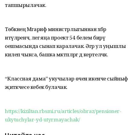
тапшырылачак.
Төбәкнең Мәгариф министрлыгыннан хәбәр
итүләренчә, әлегә яңа проект 54 белем бирү
оешмасында сынап каралачак. Әгәр ул уңышлы
килеп чыкса, башка мәктәпләргә дә кертеләчәк.
“Классная дама” укучылар өчен икенче сыйныф
җитәкчесе кебек булачак.
https://kiziltan.rbsmi.ru/articles/obraz/pensioner-
ukytuchylar-yd-utyrmayachak/