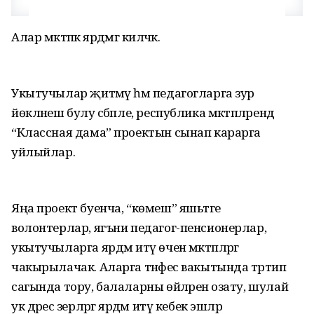
Алар мәктәпкә ярдәмгә киләчәк.
Укытучылар җитмәү һәм педагогларга зур
йөкләнеш булу сәбәпле, республика мәктәпләрендә
“Классная дама” проектын сынап карарга
уйлыйлар.
Яңа проект буенча, “көмеш” яшьтәге
волонтерлар, ягъни педагог-пенсионерлар,
укытучыларга ярдәм итү өчен мәктәпләргә
чакырылачак. Аларга тәнәфес вакытында тәртип
сагында тору, балаларны өйләренә озату, шулай
ук дәрес әзерләргә ярдәм итү кебек эшләр