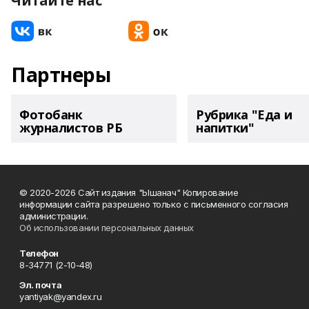
Читайте нас
Партнеры
Фотобанк
Рубрика "Еда и
журналистов РБ
напитки"
© 2020-2026 Сайт издания "Ышанач" Копирование
информации сайта разрешено только с письменного согласия
администрации.
Об использовании персональных данных
Телефон
8-34771 (2-10-48)
Эл. почта
yantiyak@yandex.ru