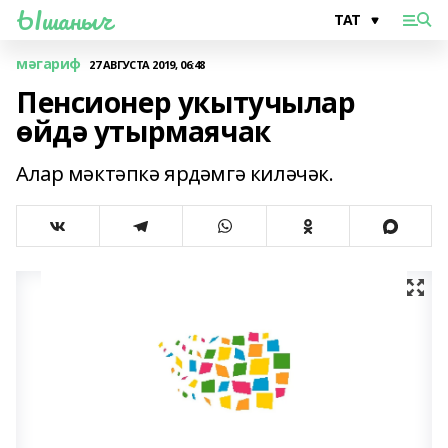
Ышаныч
мәгариф
27 АВГУСТА 2019, 06:48
Пенсионер укытучылар
өйдә утырмаячак
Алар мәктәпкә ярдәмгә киләчәк.