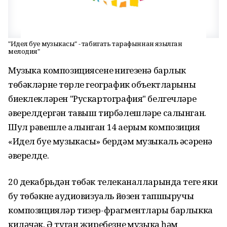
"Идел буе музыкасы" - табигать тарафыннан язылган
мелодия"
Музыка композициясенең нигезенә барлык
төбәкләрнең төрле географик объектларының
биеклекләрен "Рускартография" белгечләре
әверелдергән тавыш тирбәлешләре салынган.
Шул рәвешле алынган 14 аерым композиция
«Идел буе музыкасы» бердәм музыкаль әсәренә
әверелде.
20 декабрьдән төбәк телеканалларында теге яки
бу төбәкнең аудиовизуаль йөзен тапшыручы
композицияләр тизер-фрагментлары барлыкка
киләчәк. Ә туган җиребезнең музыка һәм