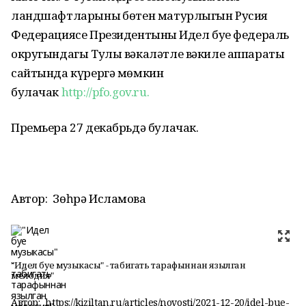
ландшафтларының бөтен матурлыгын Русия
Федерациясе Президентының Идел буе федераль
округындагы Тулы вәкаләтле вәкиле аппараты
сайтында күрергә мөмкин
булачак
http://pfo.gov.ru.
Премьера 27 декабрьдә булачак.
Автор:
Зөһрә Исламова
"Идел буе музыкасы" - табигать тарафыннан язылган
мелодия"
Автор:
https://kiziltan.ru/articles/novosti/2021-12-20/idel-bue-