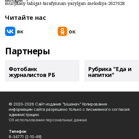
muzykasy-tabigat-tarafynnan-yazylgan-melodiya-2627628
Читайте нас
Партнеры
Фотобанк
Рубрика "Еда и
журналистов РБ
напитки"
© 2020-2026 Сайт издания "Ышанач" Копирование
информации сайта разрешено только с письменного согласия
администрации.
Об использовании персональных данных
Телефон
8-34771 (2-10-48)