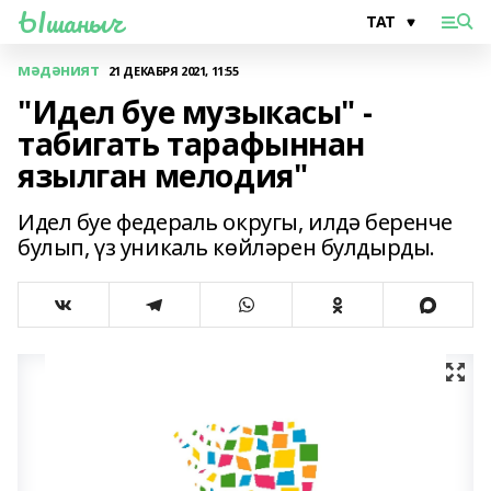
Ышаныч
мәдәният
21 ДЕКАБРЯ 2021, 11:55
"Идел буе музыкасы" -
табигать тарафыннан
язылган мелодия"
Идел буе федераль округы, илдә беренче
булып, үз уникаль көйләрен булдырды.