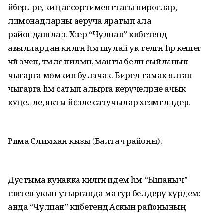
әйберләре, киң ассортименттагы пироглар,
лимонадларны аеруча яратып ала
райондашлар. Хәзер “Чулпан” кибетендә
авыллардан килгән һәм шулай ук теләгән һәр кешегә
чәй эчеп, тәмле пилмән, манты белән сыйланып
чыгарга мөмкин булачак. Биредә тамак ялгап
чыгарга һәм сатып алырга керүчеләрне ачык
күңелле, якты йөзле сатучылар хезмәтләндерә.
Рима Сәлимхан кызы (Балтач районы):
Дустыма кунакка килгән идем һәм “Ышаныч”
гәзитен укып утырганда матур белдерү күрдем:
анда “Чулпан” кибетендә Аскын районының