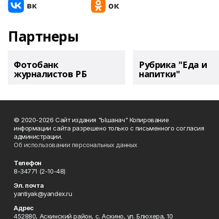
Партнеры
Фотобанк
Рубрика "Еда и
журналистов РБ
напитки"
© 2020-2026 Сайт издания "Ышанач" Копирование
информации сайта разрешено только с письменного согласия
администрации.
Об использовании персональных данных
Телефон
8-34771 (2-10-48)
Эл. почта
yantiyak@yandex.ru
Адрес
452880, Аскинский район, с. Аскино, ул. Блюхера, 10