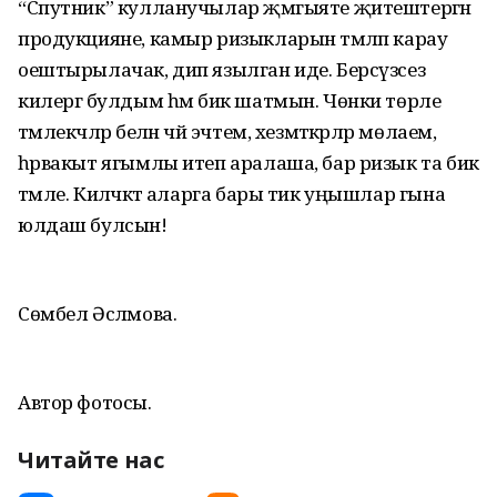
“Спутник” кулланучылар җәмгыяте җитештергән
продукцияне, камыр ризыкларын тәмләп карау
оештырылачак, дип язылган иде. Берсүзсез
килергә булдым һәм бик шатмын. Чөнки төрле
тәмлекәчләр белән чәй эчтем, хезмәткәрләр мөлаем,
һәрвакыт ягымлы итеп аралаша, бар ризык та бик
тәмле. Киләчәктә аларга бары тик уңышлар гына
юлдаш булсын!
Сөмбел Әсләмова.
Автор фотосы.
Читайте нас