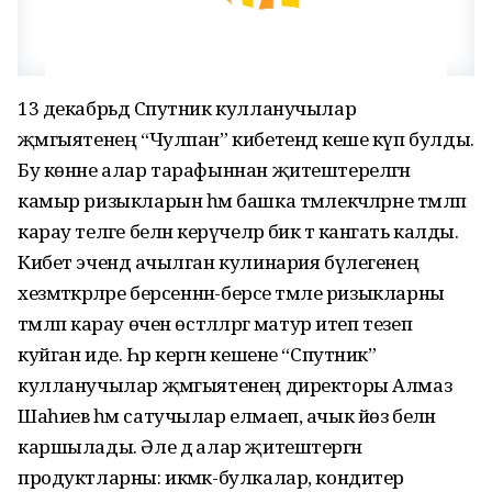
13 декабрьдә Спутник кулланучылар
җәмгыятенең “Чулпан” кибетендә кеше күп булды.
Бу көнне алар тарафыннан җитештерелгән
камыр ризыкларын һәм башка тәмлекәчләрне тәмләп
карау теләге белән керүчеләр бик тә канәгать калды.
Кибет эчендә ачылган кулинария бүлегенең
хезмәткәрләре берсеннән-берсе тәмле ризыкларны
тәмләп карау өчен өстәлләргә матур итеп тезеп
куйган иде. Һәр кергән кешене “Спутник”
кулланучылар җәмгыятенең директоры Алмаз
Шаһиев һәм сатучылар елмаеп, ачык йөз белән
каршылады. Әле дә алар җитештергән
продуктларны: икмәк-булкалар, кондитер