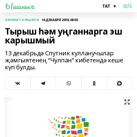
Ышаныч
хезмәт кешесе
14 ДЕКАБРЯ 2018, 08:03
Тырыш һәм уңганнарга эш
карышмый
13 декабрьдә Спутник кулланучылар
җәмгыятенең “Чулпан” кибетендә кеше
күп булды.