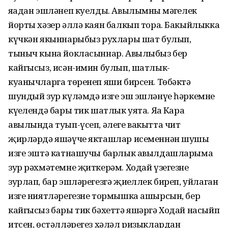
яңадан эшләнеп куелды. Авылымның мәңгелек
йорты хәзер әллә каян балкып тора. Бакыйлыкка
күчкән якыннарыбыз рухлары шат булып,
тыныч кына йокласыннар. Авылыбыз бер
кайгысыз, исән-имин булып, шатлык-
куанычларга төренеп яши бирсен. Төбәктә
шундый зур күләмдә изге эш эшләнүе һәркемнең
күңелендә бары тик шатлык уята. Яңа Кара
авылында туып-үсеп, әлеге вакытта чит
җирләрдә яшәүче якташлар исеменнән шушы
изге эштә катнашучы барлык авылдашларыма
зур рәхмәтемне җиткерәм. Ходай үзегезне
зурлап, бар эшләрегезгә җиңеллек биреп, уйлаган
изге ниятләрегезне тормышка ашырсын, бер
кайгысыз бары тик бәхеттә яшәргә Ходай насыйп
итсен, өстәлләрегез хәләл ризыклардан