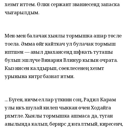
хезмәт иттем. Өлкән сержант званиесендә запаска
чыгарылдым.
Менә-менә балачак хыялы тормышка ашар төсле
тоела. Әмма өйгә кайткач ул булачак тормыш
иптәшен — авыл дәваханәсендә шәфкать туташы
булып эшләүче Винария Вәлинур кызын очрата.
Кыз әнисен калдырып, сөеклесенең хезмәт
урынына китәргә базнат итми.
... Бүген, ничәмә еллар үткәннән соң, Радил Карам
улы нәкъ шулай килеп чыккан өчен Ходайга
рәхмәтле. Хыялы тормышка ашмаса да, туган
авылында калып, бернәрсә дә югалтмый, киресенчә,