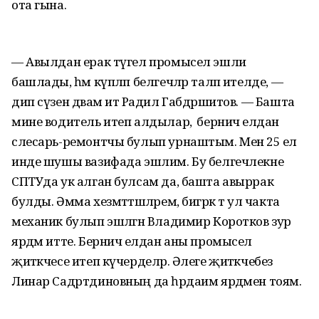
ота гына.
— Авылдан ерак түгел промысел эшли
башлады, һәм күпләп белгечләр таләп ителде, —
дип сүзен дәвам итә Радил Габдрәшитов. — Башта
мине водитель итеп алдылар, ә берничә елдан
слесарь-ремонтчы булып урнаштым. Менә 25 ел
инде шушы вазифада эшлим. Бу белгечлекне
СПТУда ук алган булсам да, башта авыррак
булды. Әмма хезмәттәшләрем, бигрәк тә ул чакта
механик булып эшләгән Владимир Коротков зур
ярдәм итте. Берничә елдан аны промысел
җитәкчесе итеп күчерделәр. Әлеге җитәкчебез
Линар Садртдиновның да һәрдаим ярдәмен тоям.