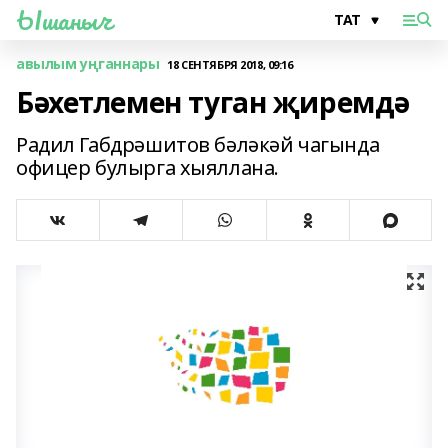
Ышаныч
авылым уңганнары
18 СЕНТЯБРЯ 2018, 09:16
Бәхетлемен туган җиремдә
Радил Габдрәшитов бәләкәй чагында
офицер булырга хыяллана.